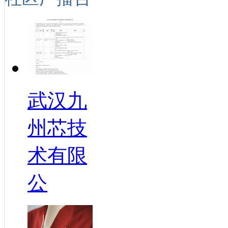
武汉九
州芯技
术有限
公