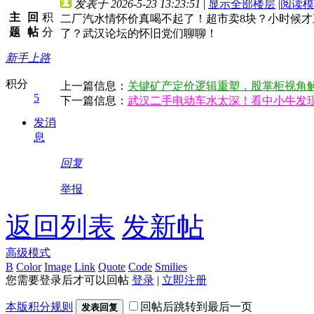
发表于 2026-5-23 13:23:51
|
显示全部楼层
|
阅读模
主
回
积
二厂汽水情怀价真喝不起了！超市卖8块？小时候
题
帖
分
了？武汉论坛的怀旧党们聊聊！
新手上路
积分
上一篇信息：
关键矿产定价逻辑重塑，股掌柜视角
5
下一篇信息：
武汉二手电动车水太深！看中小牛发
发消
息
回复
举报
返回列表
发新帖
高级模式
B
Color
Image
Link
Quote
Code
Smilies
您需要登录后才可以回帖
登录
|
立即注册
本版积分规则
回帖后跳转到最后一页
发表回复