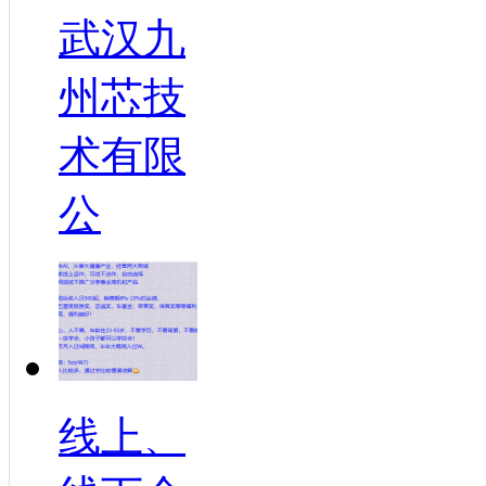
武汉九
州芯技
术有限
公
线上、