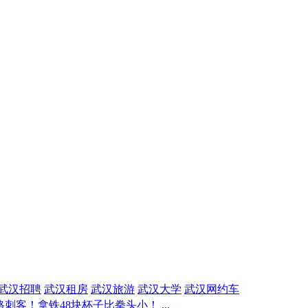
武汉招聘
武汉租房
武汉旅游
武汉大学
武汉网约车
刺客！拿铁48块杯子比拳头小！ ...