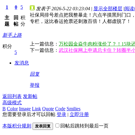
1
0
5
发表于 2026-5-22 03:23:04
|
显示全部楼层
|
阅读
社保局排号差点把我整暴走！六点半摸黑到门口，
主
回
积
专栏，这比春运抢票还刺激百倍！人都虚脱了！
题
帖
分
新手上路
上一篇信息：
万松园金焱牛肉粉涨价了？！15块
积分
下一篇信息：
武汉社保网上申请总卡住？转圈半
5
发消息
回复
举报
返回列表
发新帖
高级模式
B
Color
Image
Link
Quote
Code
Smilies
您需要登录后才可以回帖
登录
|
立即注册
本版积分规则
回帖后跳转到最后一页
发表回复