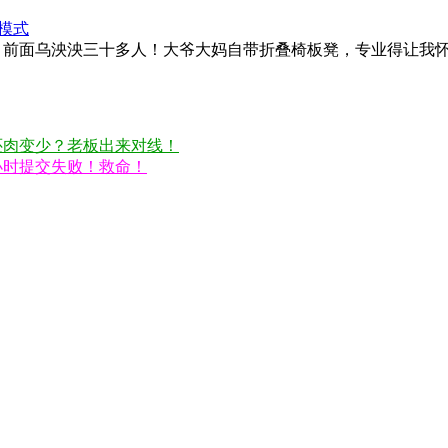
模式
前面乌泱泱三十多人！大爷大妈自带折叠椅板凳，专业得让我怀疑
还肉变少？老板出来对线！
小时提交失败！救命！