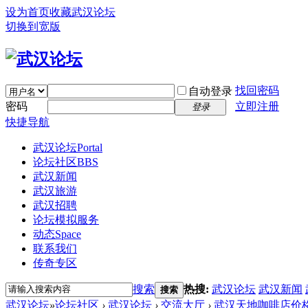
设为首页
收藏武汉论坛
切换到宽版
找回密码
自动登录
密码
立即注册
登录
快捷导航
武汉论坛
Portal
论坛社区
BBS
武汉新闻
武汉旅游
武汉招聘
论坛模拟服务
动态
Space
联系我们
传奇专区
搜索
热搜:
武汉论坛
武汉新闻
搜索
武汉论坛
»
论坛社区
›
武汉论坛
›
交流大厅
›
武汉天地咖啡店价格