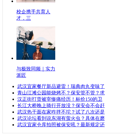
校企携手共育人
才，三
与极致同频｜实力
派匠
武汉宜家餐厅新品避雷！瑞典肉丸变味了
青山江滩公园能烧烤不？保安管不管？求
汉正街打货被宰惨痛经历！标价150的卫
长江大桥晚上骑行开放没？保安会不会赶
武汉热干面在家咋拌不坨？试了八次还是
武汉论坛看到说东湖有萤火虫？具体在磨
武汉宜家仓库拍照被保安吼？最新规定还