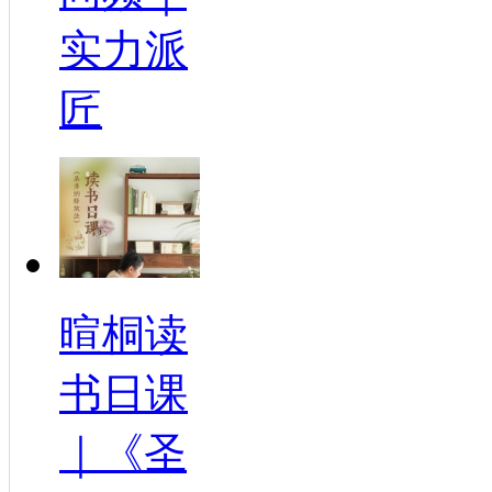
实力派
匠
暄桐读
书日课
｜《圣