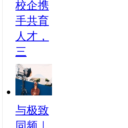
校企携
手共育
人才，
三
与极致
同频｜