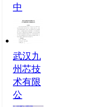
中
武汉九
州芯技
术有限
公