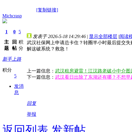
[复制链接]
Michcrasp
1
0
5
发表于 2026-5-18 14:29:46
|
显示全部楼层
|
阅读
主
回
积
武汉社保网上申请总卡住？转圈半小时最后提交失败
题
帖
分
解这破系统？救急！
新手上路
积分
上一篇信息：
武汉租房避雷！江汉路老破小中介图
5
下一篇信息：
武汉看日出除了东湖还有哪？不想早
发消
息
回复
举报
返回列表
发新帖