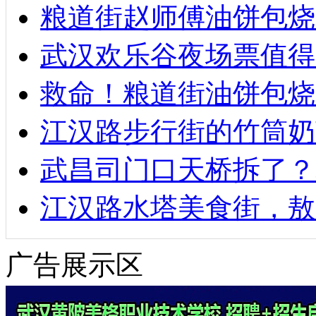
粮道街赵师傅油饼包烧麦
武汉欢乐谷夜场票值得
救命！粮道街油饼包烧
江汉路步行街的竹筒奶
武昌司门口天桥拆了？
江汉路水塔美食街，敖
广告展示区