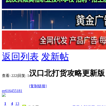
返回列表
发新帖
汉口北打货攻略更新版
查看:
222
|
回复:
1
[复制链接]
ee616455181
1
4
13