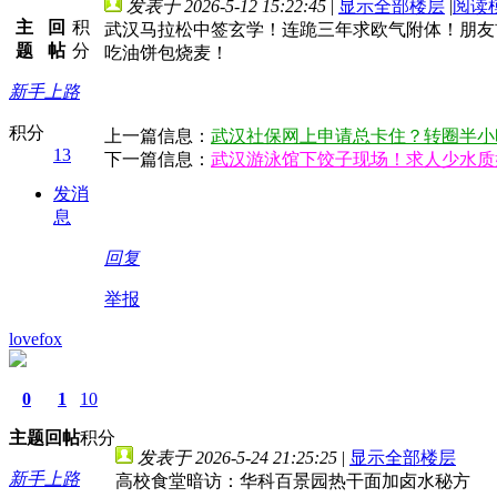
发表于 2026-5-12 15:22:45
|
显示全部楼层
|
阅读
主
回
积
武汉马拉松中签玄学！连跪三年求欧气附体！朋友
题
帖
分
吃油饼包烧麦！
新手上路
积分
上一篇信息：
武汉社保网上申请总卡住？转圈半小
13
下一篇信息：
武汉游泳馆下饺子现场！求人少水质
发消
息
回复
举报
lovefox
0
1
10
主题
回帖
积分
发表于 2026-5-24 21:25:25
|
显示全部楼层
新手上路
高校食堂暗访：华科百景园热干面加卤水秘方