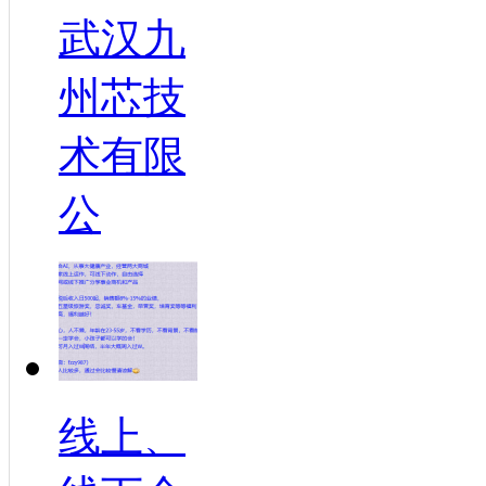
武汉九
州芯技
术有限
公
线上、