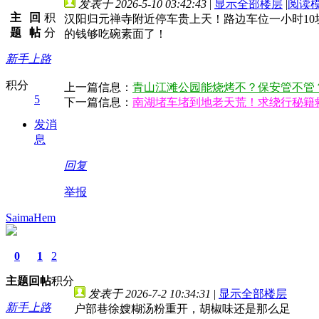
发表于 2026-5-10 03:42:43
|
显示全部楼层
|
阅读
主
回
积
汉阳归元禅寺附近停车贵上天！路边车位一小时1
题
帖
分
的钱够吃碗素面了！
新手上路
积分
上一篇信息：
青山江滩公园能烧烤不？保安管不管
5
下一篇信息：
南湖堵车堵到地老天荒！求绕行秘籍
发消
息
回复
举报
SaimaHem
0
1
2
主题
回帖
积分
发表于 2026-7-2 10:34:31
|
显示全部楼层
新手上路
户部巷徐嫂糊汤粉重开，胡椒味还是那么足