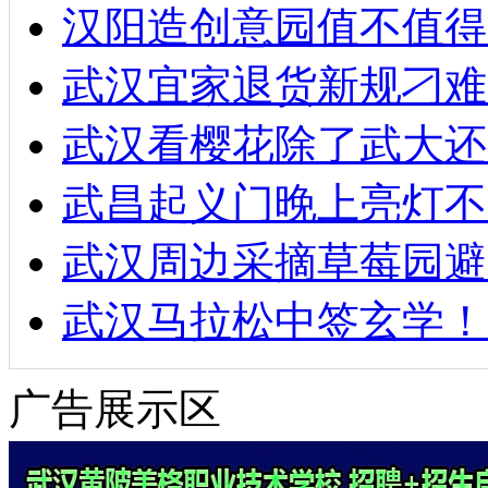
汉阳造创意园值不值得
武汉宜家退货新规刁难
武汉看樱花除了武大还
武昌起义门晚上亮灯不
武汉周边采摘草莓园避
武汉马拉松中签玄学！
广告展示区