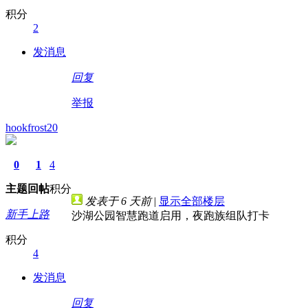
积分
2
发消息
回复
举报
hookfrost20
0
1
4
主题
回帖
积分
发表于
6 天前
|
显示全部楼层
新手上路
沙湖公园智慧跑道启用，夜跑族组队打卡
积分
4
发消息
回复