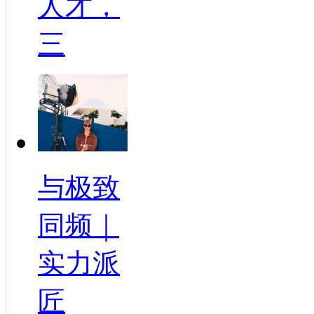
人才，
三
与极致
同频｜
实力派
匠