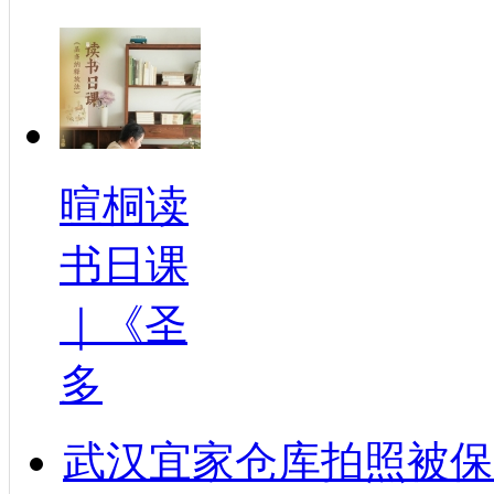
暄桐读
书日课
｜《圣
多
武汉宜家仓库拍照被保