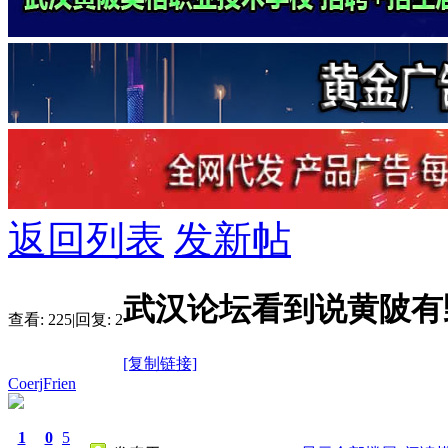
返回列表
发新帖
武汉论坛看到说黄陂有
查看:
225
|
回复:
2
[复制链接]
CoerjFrien
1
0
5