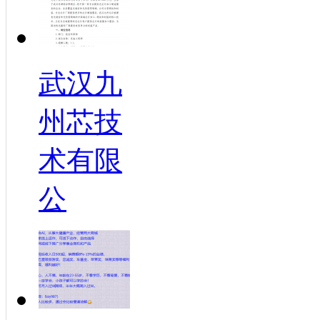
武汉九
州芯技
术有限
公