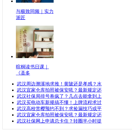
与极致同频｜实力
派匠
暄桐读书日课｜
《圣多
武汉周边溯溪地求推！黄陂还是孝感？水
武汉宜家仓库拍照被保安吼？最新规定还
武汉社保局排号卷疯了？几点去能拿到上
武汉买电动车新规搞不懂！上牌流程求过
武汉高校赏樱预约不到？求捡漏技巧或平
武汉宜家仓库拍照被保安吼？最新规定还
武汉社保网上申请总卡住？转圈半小时提