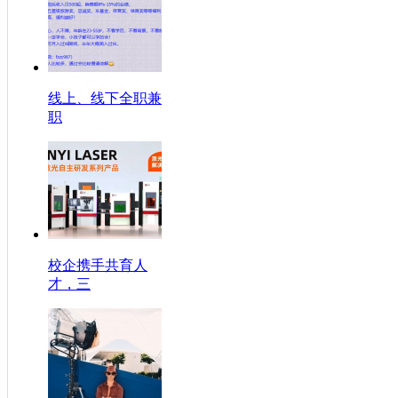
线上、线下全职兼
职
校企携手共育人
才，三