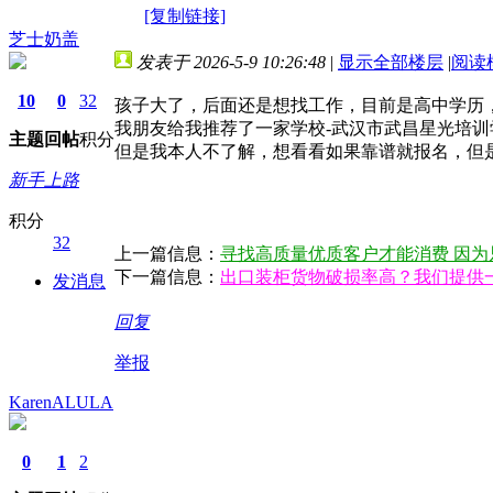
[复制链接]
芝士奶盖
发表于 2026-5-9 10:26:48
|
显示全部楼层
|
阅读
10
0
32
孩子大了，后面还是想找工作，目前是高中学历
我朋友给我推荐了一家学校-武汉市武昌星光培训
主题
回帖
积分
但是我本人不了解，想看看如果靠谱就报名，但
新手上路
积分
32
上一篇信息：
寻找高质量优质客户才能消费 因为
下一篇信息：
出口装柜货物破损率高？我们提供
发消息
回复
举报
KarenALULA
0
1
2