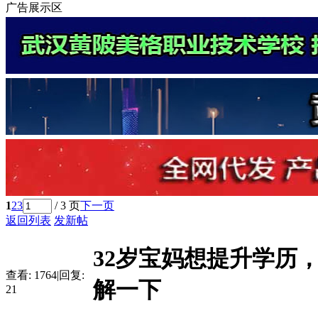
广告展示区
1
2
3
/ 3 页
下一页
返回列表
发新帖
32岁宝妈想提升学历
查看:
1764
|
回复:
解一下
21