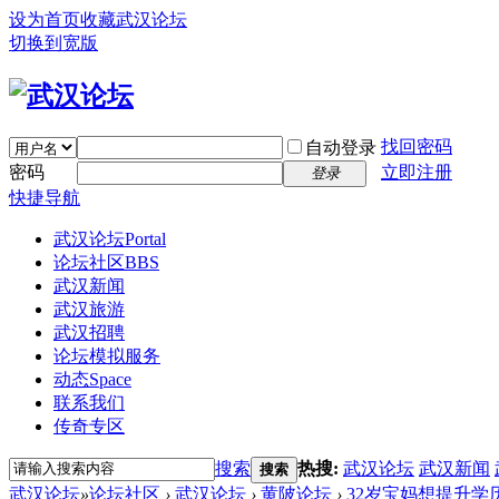
设为首页
收藏武汉论坛
切换到宽版
找回密码
自动登录
密码
立即注册
登录
快捷导航
武汉论坛
Portal
论坛社区
BBS
武汉新闻
武汉旅游
武汉招聘
论坛模拟服务
动态
Space
联系我们
传奇专区
搜索
热搜:
武汉论坛
武汉新闻
搜索
武汉论坛
»
论坛社区
›
武汉论坛
›
黄陂论坛
›
32岁宝妈想提升学