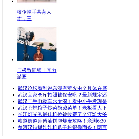
校企携手共育人
才，三
与极致同频｜实力
派匠
武汉论坛看到说东湖有萤火虫？具体在磨
武汉宜家仓库拍照被保安吼？最新规定还
武汉二手电动车水太深！看中小牛发现是
武汉苍蝇馆子炒菜隐藏菜单！老板看人下
长江灯光秀最佳机位被收费了？江滩大爷
粮道街赵师傅油饼包烧麦攻略！亲测6:30
楚河汉街抓娃娃机爪子松得像面条！两百