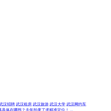
武汉招聘
武汉租房
武汉旅游
武汉大学
武汉网约车
具体在哪拐？去年拍废了求精准定位！ ...