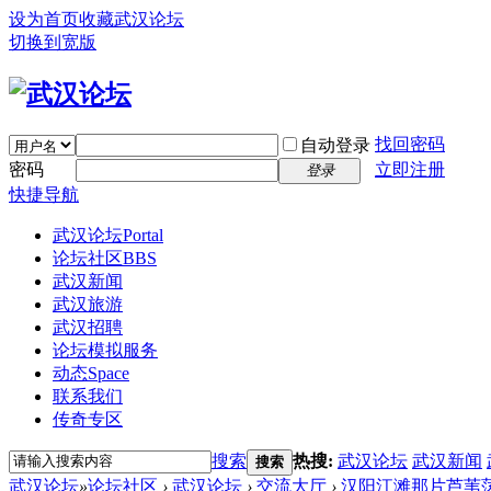
设为首页
收藏武汉论坛
切换到宽版
找回密码
自动登录
密码
立即注册
登录
快捷导航
武汉论坛
Portal
论坛社区
BBS
武汉新闻
武汉旅游
武汉招聘
论坛模拟服务
动态
Space
联系我们
传奇专区
搜索
热搜:
武汉论坛
武汉新闻
搜索
武汉论坛
»
论坛社区
›
武汉论坛
›
交流大厅
›
汉阳江滩那片芦苇荡