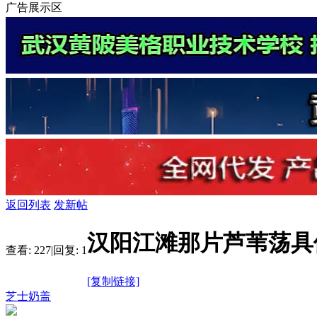
广告展示区
返回列表
发新帖
汉阳江滩那片芦苇荡具
查看:
227
|
回复:
1
[复制链接]
芝士奶盖