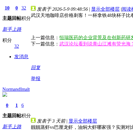
10
0
32
发表于 2026-5-9 09:48:56
|
显示全部楼层
|
阅读
武汉天地咖啡店价格刺客！一杯拿铁48块杯子
主题
回帖
积分
新手上路
上一篇信息：
恒瑞医药的企业背景及在创新药研
积分
下一篇信息：
武汉论坛看到说青山江滩有荧光海
32
发消息
回复
举报
NormandImalt
0
1
6
主题
回帖
积分
发表于
3 天前
|
显示全部楼层
新手上路
靓靓蒸虾vs巴厘龙虾，油焖大虾哪家强？实测对