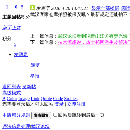
1
0
5
发表于 2026-4-26 13:41:21
|
显示全部楼层
|
阅
武汉宜家仓库拍照被保安吼？最新规定还能拍不
主题
回帖
积分
新手上路
上一篇信息：
武汉论坛看到说青山江滩有荧光海
积分
下一篇信息：
技术流想说，杰士邦网游生皮解决
5
发消息
回复
举报
返回列表
发新帖
高级模式
B
Color
Image
Link
Quote
Code
Smilies
您需要登录后才可以回帖
登录
|
立即注册
本版积分规则
回帖后跳转到最后一页
发表回复
违法信息处理
|
武汉论坛