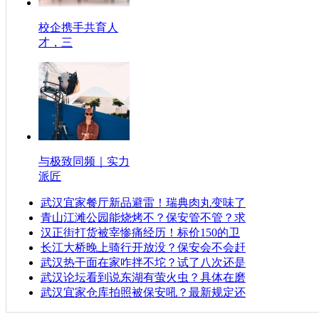
校企携手共育人
才，三
与极致同频｜实力
派匠
武汉宜家餐厅新品避雷！瑞典肉丸变味了
青山江滩公园能烧烤不？保安管不管？求
汉正街打货被宰惨痛经历！标价150的卫
长江大桥晚上骑行开放没？保安会不会赶
武汉热干面在家咋拌不坨？试了八次还是
武汉论坛看到说东湖有萤火虫？具体在磨
武汉宜家仓库拍照被保安吼？最新规定还