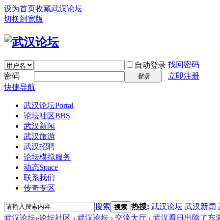
设为首页
收藏武汉论坛
切换到宽版
找回密码
自动登录
密码
立即注册
登录
快捷导航
武汉论坛
Portal
论坛社区
BBS
武汉新闻
武汉旅游
武汉招聘
论坛模拟服务
动态
Space
联系我们
传奇专区
搜索
热搜:
武汉论坛
武汉新闻
搜索
武汉论坛
»
论坛社区
›
武汉论坛
›
交流大厅
›
武汉看日出除了东湖