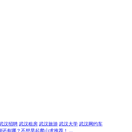
武汉招聘
武汉租房
武汉旅游
武汉大学
武汉网约车
还有哪？不想早起爬山求推荐！ ...