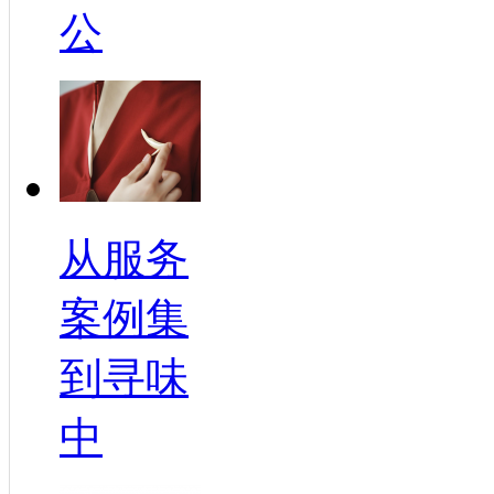
公
从服务
案例集
到寻味
中