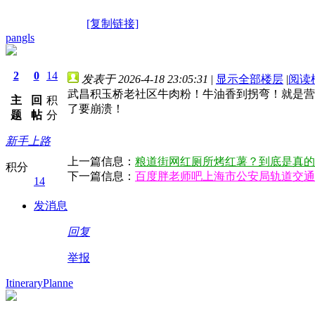
[复制链接]
pangls
2
0
14
发表于 2026-4-18 23:05:31
|
显示全部楼层
|
阅读
武昌积玉桥老社区牛肉粉！牛油香到拐弯！就是营
主
回
积
了要崩溃！
题
帖
分
新手上路
上一篇信息：
粮道街网红厕所烤红薯？到底是真的
积分
下一篇信息：
百度胖老师吧上海市公安局轨道交通
14
发消息
回复
举报
ItineraryPlanne