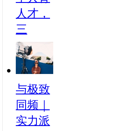
人才，
三
与极致
同频｜
实力派