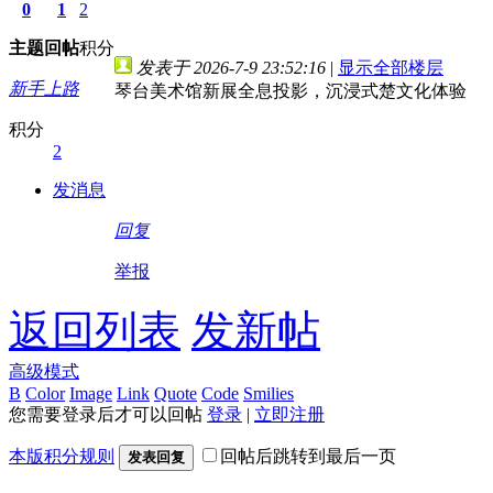
0
1
2
主题
回帖
积分
发表于 2026-7-9 23:52:16
|
显示全部楼层
新手上路
琴台美术馆新展全息投影，沉浸式楚文化体验
积分
2
发消息
回复
举报
返回列表
发新帖
高级模式
B
Color
Image
Link
Quote
Code
Smilies
您需要登录后才可以回帖
登录
|
立即注册
本版积分规则
回帖后跳转到最后一页
发表回复