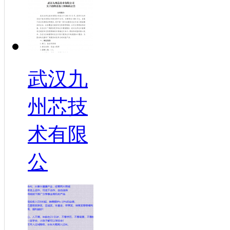
武汉九
州芯技
术有限
公