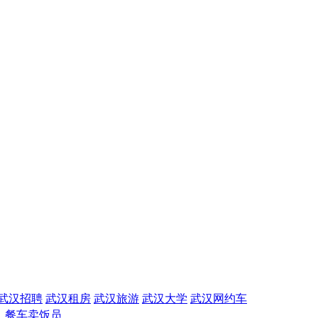
武汉招聘
武汉租房
武汉旅游
武汉大学
武汉网约车
：餐车卖饭员