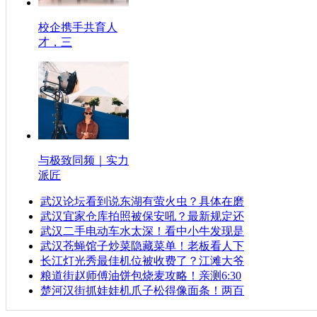
校企携手共育人
才，三
与极致同频｜实力
派匠
武汉论坛看到说东湖有萤火虫？具体在磨
武汉宜家仓库拍照被保安吼？最新规定还
武汉二手电动车水太深！看中小牛发现是
武汉苍蝇馆子炒菜隐藏菜单！老板看人下
长江灯光秀最佳机位被收费了？江滩大爷
粮道街赵师傅油饼包烧麦攻略！亲测6:30
楚河汉街抓娃娃机爪子松得像面条！两百