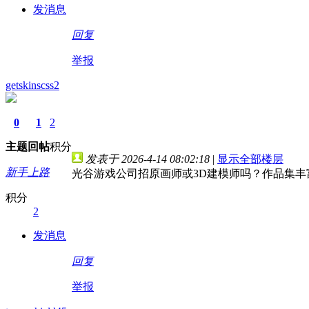
发消息
回复
举报
getskinscss2
0
1
2
主题
回帖
积分
发表于 2026-4-14 08:02:18
|
显示全部楼层
新手上路
光谷游戏公司招原画师或3D建模师吗？作品集丰
积分
2
发消息
回复
举报