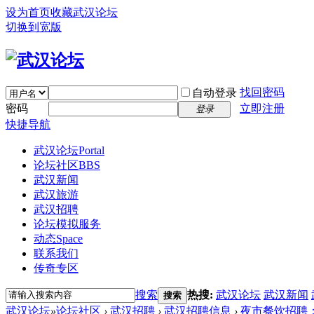
设为首页
收藏武汉论坛
切换到宽版
找回密码
自动登录
密码
立即注册
登录
快捷导航
武汉论坛
Portal
论坛社区
BBS
武汉新闻
武汉旅游
武汉招聘
论坛模拟服务
动态
Space
联系我们
传奇专区
搜索
热搜:
武汉论坛
武汉新闻
搜索
武汉论坛
»
论坛社区
›
武汉招聘
›
武汉招聘信息
›
夜市餐饮招聘