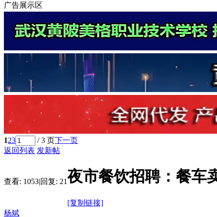
广告展示区
1
2
3
/ 3 页
下一页
返回列表
发新帖
夜市餐饮招聘：餐车
查看:
1053
|
回复:
21
[复制链接]
杨斌