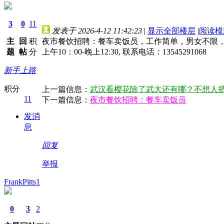
3
0
11
发表于 2026-4-12 11:42:23
|
显示全部楼层
|
阅读模
主
回
积
夜市餐饮招聘：餐车卖饭员，工作简单，男女不限
题
帖
分
上午10：00-晚上12:30, 联系电话：13545291068
新手上路
积分
上一篇信息：
武汉看樱花除了武大还有哪？不想人
11
下一篇信息：
夜市餐饮招聘：餐车卖饭员
发消
息
回复
举报
FrankPitts1
0
3
2