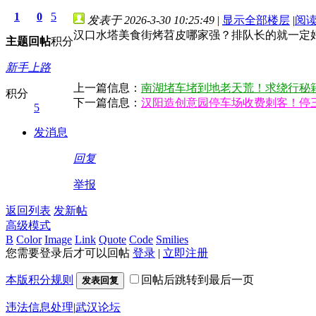
1
0
5
发表于 2026-3-30 10:25:49
|
显示全部楼层
|
阅
汉口水塔美食街烤苕皮哪家强？排队长的就一定
主题
回帖
积分
新手上路
上一篇信息：
南湖堵车堵到地老天荒！求绕行秘
积分
下一篇信息：
汉阳造创意园停车场收费刺客！停三
5
发消息
回复
举报
返回列表
发新帖
高级模式
B
Color
Image
Link
Quote
Code
Smilies
您需要登录后才可以回帖
登录
|
立即注册
本版积分规则
回帖后跳转到最后一页
发表回复
违法信息处理
|
武汉论坛