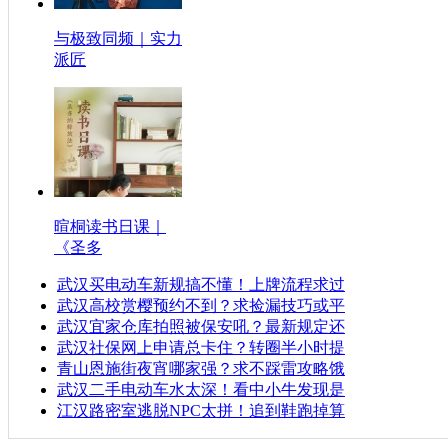
与极致同频｜实力
派匠
暄桐读书日课｜
《圣多
武汉买电动车新规搞不懂！上牌流程求过
武汉高校赏樱预约不到？求捡漏技巧或平
武汉宜家仓库拍照被保安吼？最新规定还
武汉社保网上申请总卡住？转圈半小时提
青山恩施街夜宵哪家强？求不踩雷攻略饿
武汉二手电动车水太深！看中小牛发现是
江汉路密室逃脱NPC太拼！追到鞋跑掉算