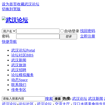
设为首页
收藏武汉论坛
切换到宽版
找回密码
自动登录
密码
立即注册
登录
快捷导航
武汉论坛
Portal
论坛社区
BBS
武汉新闻
武汉旅游
武汉招聘
论坛模拟服务
动态
Space
联系我们
传奇专区
搜索
热搜:
武汉论坛
武汉新闻
搜索
武汉论坛
»
论坛社区
›
武汉论坛
›
交流大厅
›
汉口水塔美食街生煎