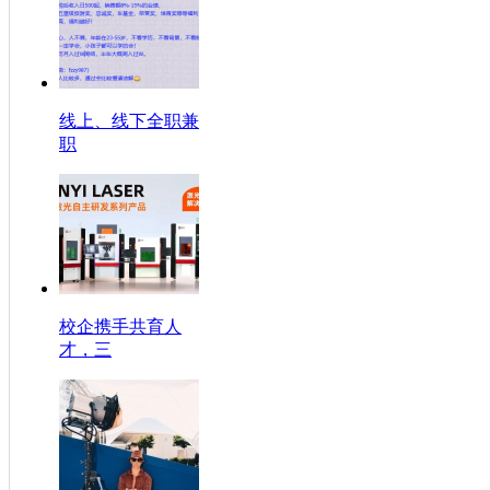
线上、线下全职兼
职
校企携手共育人
才，三