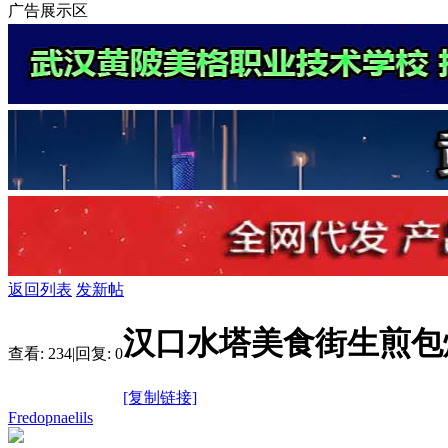
广告展示区
返回列表
发新帖
汉口水塔美食街生煎包
查看:
234
|
回复:
0
[复制链接]
Fredopnaelils