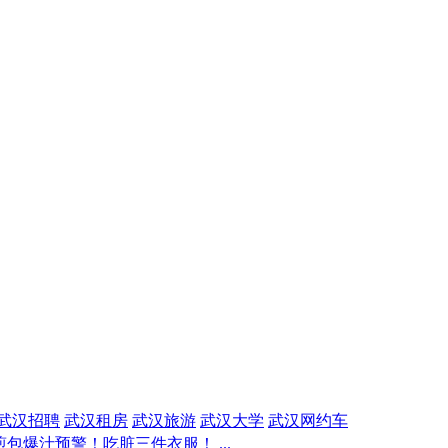
武汉招聘
武汉租房
武汉旅游
武汉大学
武汉网约车
包爆汁预警！吃脏三件衣服！ ...