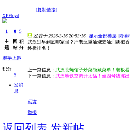
[复制链接]
XPFloyd
1
0
5
发表于 2026-3-16 20:53:16
|
显示全部楼层
|
阅读
主
回
积
武汉过早到底哪家强？严老幺重油烧麦油润胡椒香
题
帖
分
终极排名！
新手上路
积分
上一篇信息：
武汉苍蝇馆子炒菜隐藏菜单！老板看
5
下一篇信息：
武汉地铁空调开太猛！坐四号线冻出
发消
息
回复
举报
返回列表
发新帖