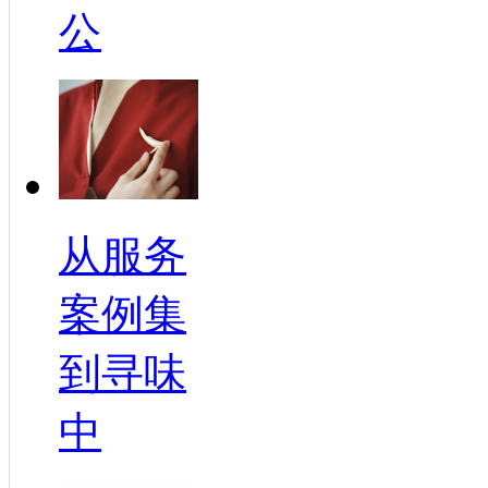
公
从服务
案例集
到寻味
中