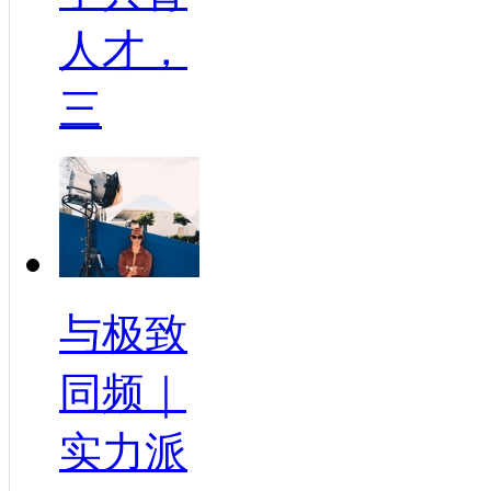
人才，
三
与极致
同频｜
实力派