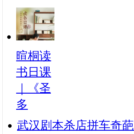
暄桐读
书日课
｜《圣
多
武汉剧本杀店拼车奇葩