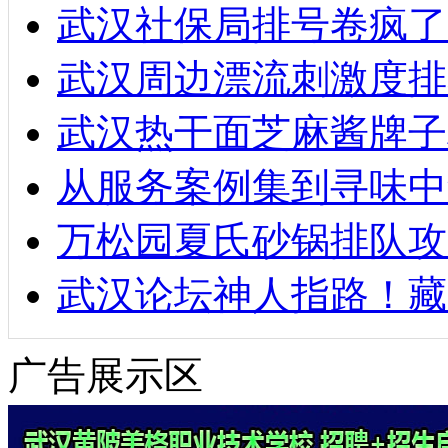
武汉社保局排号卷疯了
武汉周边漂流刺激度排
武汉热干面芝麻酱牌子
从服务案例集到寻味中
万松园夏氏砂锅排队攻
武汉论坛神人指路！藏
广告展示区