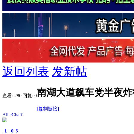
返回列表
发新帖
南湖大道飙车党半夜炸
查看:
280
|
回复:
0
[复制链接]
AllieChaff
1
0
5