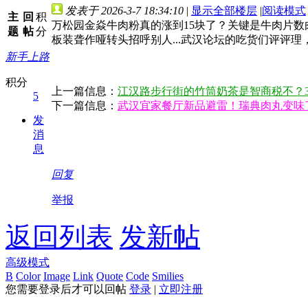
发表于 2026-3-7 18:34:10
|
显示全部楼层
|
阅读模式
主
回
积
万松园金焱牛肉粉真的涨到15块了？关键是牛肉片
题
帖
分
板装聋作哑转头招呼别人...武汉论坛的吃货们评评
新手上路
积分
上一篇信息：
江汉路步行街的竹筒奶茶是智商税不？30
5
下一篇信息：
武汉宜家餐厅新品避雷！瑞典肉丸变味
发
消
息
回复
举报
返回列表
发新帖
高级模式
B
Color
Image
Link
Quote
Code
Smilies
您需要登录后才可以回帖
登录
|
立即注册