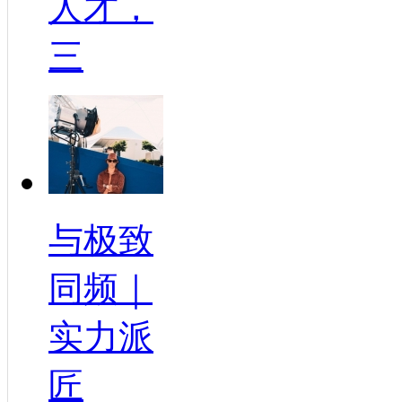
人才，
三
与极致
同频｜
实力派
匠