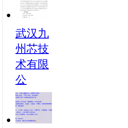
武汉九
州芯技
术有限
公