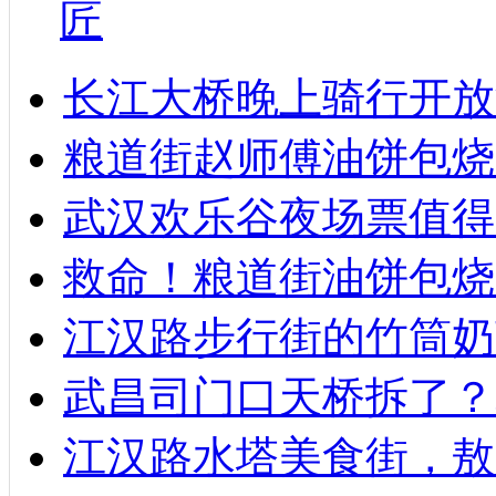
匠
长江大桥晚上骑行开放
粮道街赵师傅油饼包烧麦
武汉欢乐谷夜场票值得
救命！粮道街油饼包烧
江汉路步行街的竹筒奶
武昌司门口天桥拆了？
江汉路水塔美食街，敖