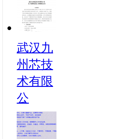
武汉九
州芯技
术有限
公