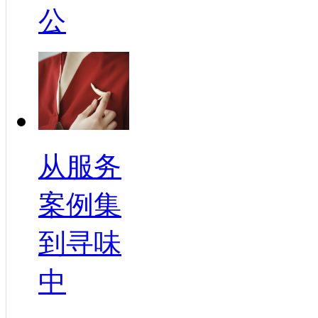
公
从服务
案例集
到寻味
中