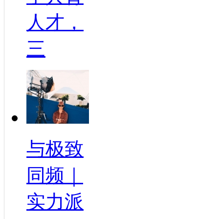
人才，
三
与极致
同频｜
实力派