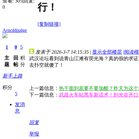
查看:
305
|
回复:
行！
0
[复制链接]
Arnoldpalge
1
0
5
发表于 2026-3-7 14:15:35
|
显示全部楼层
|
阅读模
主
回
积
武汉论坛看到说青山江滩有荧光海？真的假的求证
题
帖
分
去扑空就傻了！
新手上路
积分
上一篇信息：
热干面到底要不要加醋？昨天为这个
5
下一篇信息：
武昌火车站黑车新话术！到光谷开口一
发消
息
回复
举报