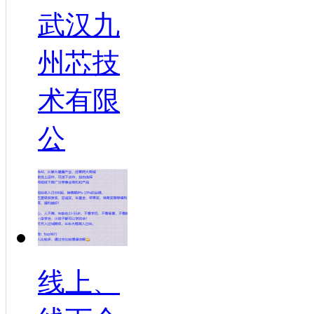
武汉九
州芯技
术有限
公
线上、