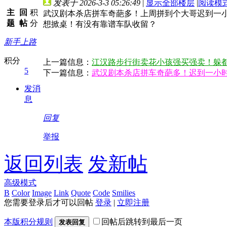
发表于 2026-3-3 05:26:49
|
显示全部楼层
|
阅读模
主
回
积
武汉剧本杀店拼车奇葩多！上周拼到个大哥迟到一
题
帖
分
想掀桌！有没有靠谱车队收留？
新手上路
积分
上一篇信息：
江汉路步行街卖花小孩强买强卖！躲
5
下一篇信息：
武汉剧本杀店拼车奇葩多！迟到一小
发消
息
回复
举报
返回列表
发新帖
高级模式
B
Color
Image
Link
Quote
Code
Smilies
您需要登录后才可以回帖
登录
|
立即注册
本版积分规则
回帖后跳转到最后一页
发表回复