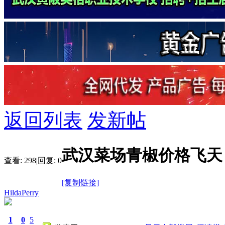
返回列表
发新帖
武汉菜场青椒价格飞天
查看:
298
|
回复:
0
[复制链接]
HildaPerry
1
0
5