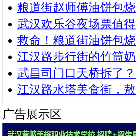
粮道街赵师傅油饼包烧麦
武汉欢乐谷夜场票值得
救命！粮道街油饼包烧
江汉路步行街的竹筒奶
武昌司门口天桥拆了？
江汉路水塔美食街，敖
广告展示区