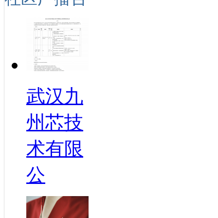
武汉九
州芯技
术有限
公