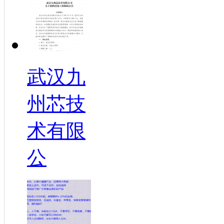
武汉九
州芯技
术有限
公