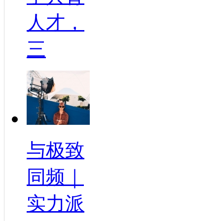
人才，
三
与极致
同频｜
实力派