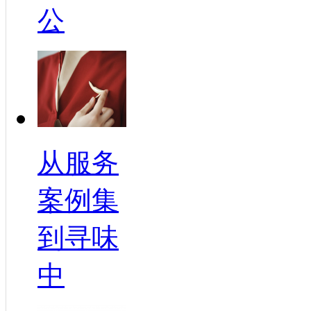
公
从服务
案例集
到寻味
中