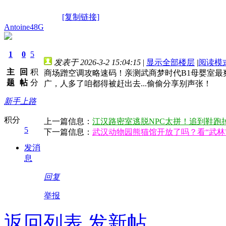
[复制链接]
Antoine48G
1
0
5
发表于 2026-3-2 15:04:15
|
显示全部楼层
|
阅读模
主
回
积
商场蹭空调攻略速码！亲测武商梦时代B1母婴室
题
帖
分
广，人多了咱都得被赶出去...偷偷分享别声张！
新手上路
积分
上一篇信息：
江汉路密室逃脱NPC太拼！追到鞋跑
5
下一篇信息：
武汉动物园熊猫馆开放了吗？看“武林
发消
息
回复
举报
返回列表
发新帖