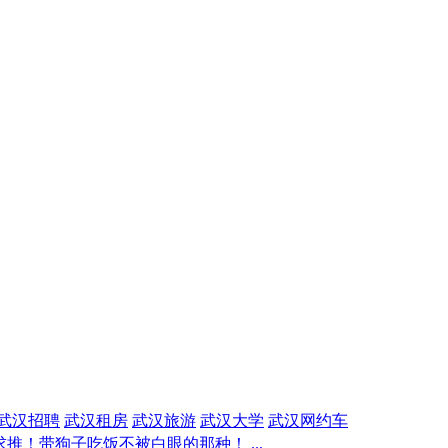
武汉招聘
武汉租房
武汉旅游
武汉大学
武汉网约车
推！带狗子吃饭不被白眼的那种！ ...