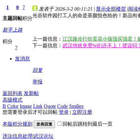
1
0
7
发表于 2026-3-2 00:11:21
|
显示全部楼层
|
阅读
光谷软件园打工人的命是茶颜悦色给的！新品衔
主题
回帖
积分
新手上路
上一篇信息：
江汉路步行街卖花小孩强买强卖！
积分
下一篇信息：
武汉地铁免费WiFi连不上！摆设
7
发消息
回复
举报
返回列表
发新帖
高级模式
B
Color
Image
Link
Quote
Code
Smilies
您需要登录后才可以回帖
登录
|
立即注册
本版积分规则
回帖后跳转到最后一页
发表回复
违法信息处理
|
武汉论坛