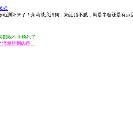
模式
春燕测评来了！茉莉茶底清爽，奶油顶不腻，就是半糖还是有点
躲都躲不开烦死了！
吗？流量烧到肉疼！