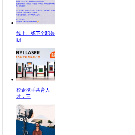
线上、线下全职兼
职
校企携手共育人
才，三