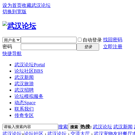
设为首页
收藏武汉论坛
切换到宽版
找回密码
自动登录
密码
立即注册
登录
快捷导航
武汉论坛
Portal
论坛社区
BBS
武汉新闻
武汉旅游
武汉招聘
论坛模拟服务
动态
Space
联系我们
传奇专区
搜索
热搜:
武汉论坛
武汉新闻
搜索
武汉论坛
»
论坛社区
›
武汉论坛
›
交流大厅
›
武汉宠物友好餐厅求