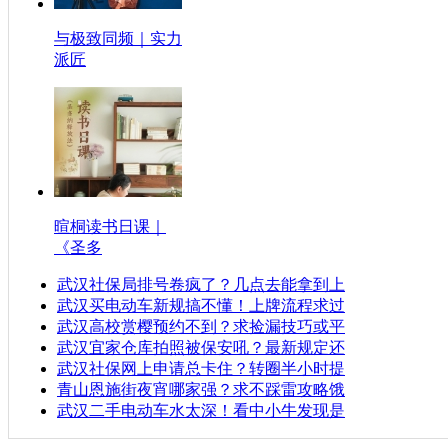
与极致同频｜实力
派匠
暄桐读书日课｜
《圣多
武汉社保局排号卷疯了？几点去能拿到上
武汉买电动车新规搞不懂！上牌流程求过
武汉高校赏樱预约不到？求捡漏技巧或平
武汉宜家仓库拍照被保安吼？最新规定还
武汉社保网上申请总卡住？转圈半小时提
青山恩施街夜宵哪家强？求不踩雷攻略饿
武汉二手电动车水太深！看中小牛发现是