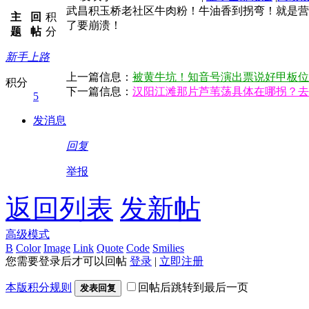
武昌积玉桥老社区牛肉粉！牛油香到拐弯！就是营
主
回
积
了要崩溃！
题
帖
分
新手上路
上一篇信息：
被黄牛坑！知音号演出票说好甲板位
积分
下一篇信息：
汉阳江滩那片芦苇荡具体在哪拐？去
5
发消息
回复
举报
返回列表
发新帖
高级模式
B
Color
Image
Link
Quote
Code
Smilies
您需要登录后才可以回帖
登录
|
立即注册
本版积分规则
回帖后跳转到最后一页
发表回复