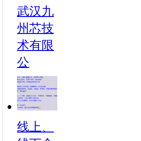
武汉九
州芯技
术有限
公
线上、