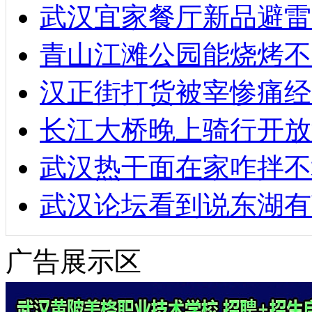
武汉宜家餐厅新品避雷
青山江滩公园能烧烤不
汉正街打货被宰惨痛经
长江大桥晚上骑行开放
武汉热干面在家咋拌不
武汉论坛看到说东湖有
广告展示区