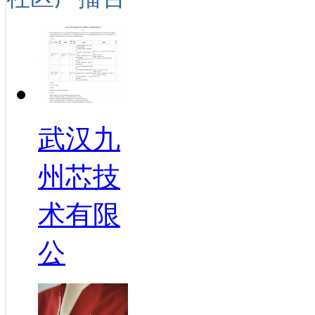
武汉九
州芯技
术有限
公