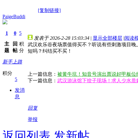
[复制链接]
PaigeBuddi
1
0
5
发表于 2026-2-28 15:03:34
|
显示全部楼层
|
阅读
主
回
积
武汉欢乐谷夜场票值得买不？听说有些刺激项目晚
题
帖
分
短吗？纠结买不买！
新手上路
积分
上一篇信息：
被黄牛坑！知音号演出票说好甲板位
5
下一篇信息：
武汉游泳馆下饺子现场！求人少水质
发消
息
回复
举报
返回列表
发新帖