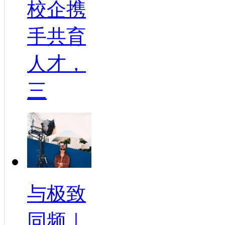
校企携
手共育
人才，
三
与极致
同频｜