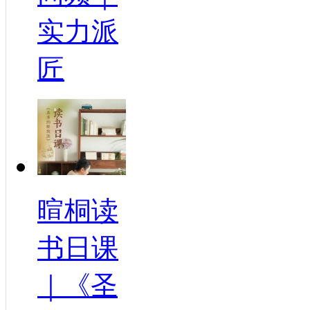
实力派
匠
暄桐读
书日课
｜《圣