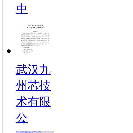
中
武汉九
州芯技
术有限
公