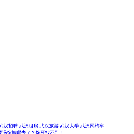
武汉招聘
武汉租房
武汉旅游
武汉大学
武汉网约车
汤馆搬哪去了？馋死找不到！ ...