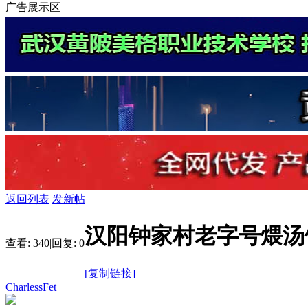
广告展示区
返回列表
发新帖
汉阳钟家村老字号煨汤
查看:
340
|
回复:
0
[复制链接]
CharlessFet