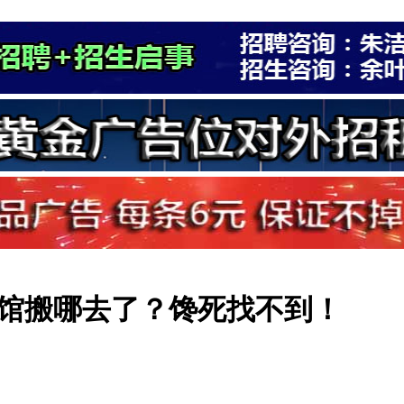
馆搬哪去了？馋死找不到！