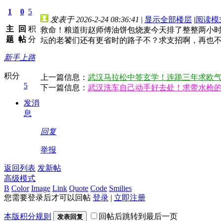
1
0
5
发表于 2026-2-24 08:36:41
|
显示全部楼层
|
阅读模
主
回
积
救命！粮道街赵师傅油饼包烧麦今天排了整整两小
题
帖
分
坛的老饕们还有更省时的路子不？求支招啊，再也
新手上路
积分
上一篇信息：
武汉马拉松中签玄学！连跪三年求欧
5
下一篇信息：
武汉洗车自己动手好去处！求带水枪
发消
息
回复
举报
返回列表
发新帖
高级模式
B
Color
Image
Link
Quote
Code
Smilies
您需要登录后才可以回帖
登录
|
立即注册
本版积分规则
回帖后跳转到最后一页
发表回复