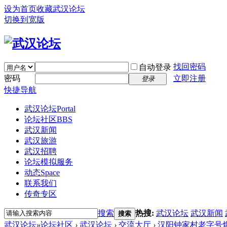
设为首页
收藏武汉论坛
切换到宽版
找回密码
自动登录
密码
立即注册
登录
快捷导航
武汉论坛
Portal
论坛社区
BBS
武汉新闻
武汉旅游
武汉招聘
论坛模拟服务
动态
Space
联系我们
传奇专区
搜索
热搜:
武汉论坛
武汉新闻
搜索
武汉论坛
»
论坛社区
›
武汉论坛
›
交流大厅
›
汉阳钟家村老字号煨