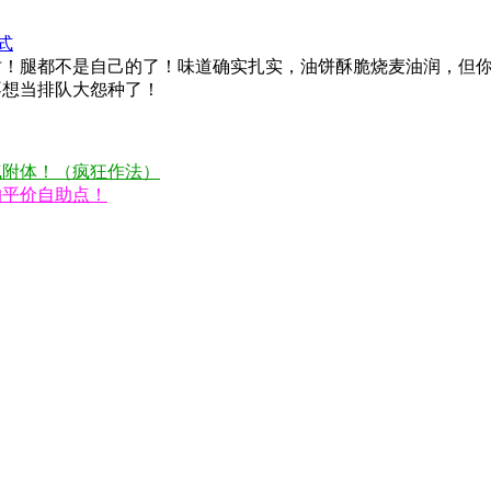
式
时！腿都不是自己的了！味道确实扎实，油饼酥脆烧麦油润，但
不想当排队大怨种了！
气附体！（疯狂作法）
的平价自助点！