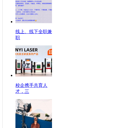
线上、线下全职兼
职
校企携手共育人
才，三