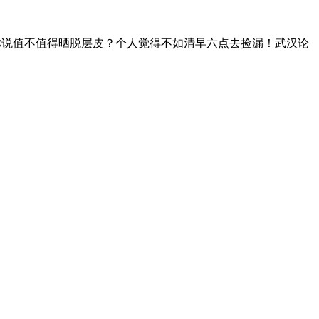
你说值不值得晒脱层皮？个人觉得不如清早六点去捡漏！武汉论