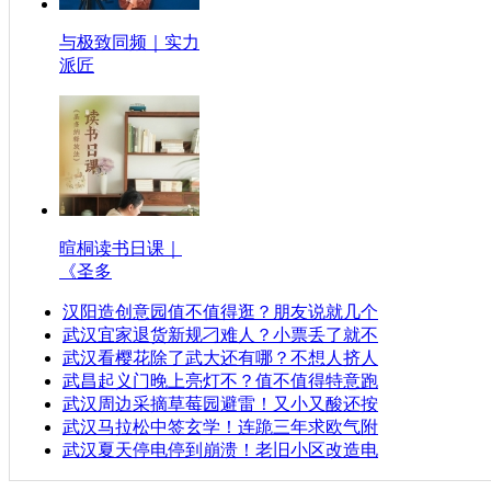
与极致同频｜实力
派匠
暄桐读书日课｜
《圣多
汉阳造创意园值不值得逛？朋友说就几个
武汉宜家退货新规刁难人？小票丢了就不
武汉看樱花除了武大还有哪？不想人挤人
武昌起义门晚上亮灯不？值不值得特意跑
武汉周边采摘草莓园避雷！又小又酸还按
武汉马拉松中签玄学！连跪三年求欧气附
武汉夏天停电停到崩溃！老旧小区改造电