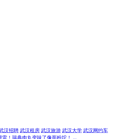
武汉招聘
武汉租房
武汉旅游
武汉大学
武汉网约车
雷！瑞典肉丸变味了像面粉坨！ ...