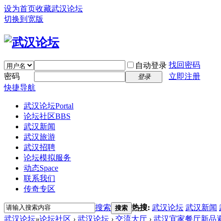
设为首页
收藏武汉论坛
切换到宽版
找回密码
自动登录
密码
立即注册
登录
快捷导航
武汉论坛
Portal
论坛社区
BBS
武汉新闻
武汉旅游
武汉招聘
论坛模拟服务
动态
Space
联系我们
传奇专区
搜索
热搜:
武汉论坛
武汉新闻
搜索
武汉论坛
»
论坛社区
›
武汉论坛
›
交流大厅
›
武汉宜家餐厅新品避