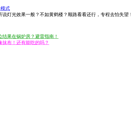
读模式
听说灯光效果一般？不如黄鹤楼？顺路看看还行，专程去怕失望
位结果在锅炉房？避雷指南！
像抹布！还有能吃的吗？