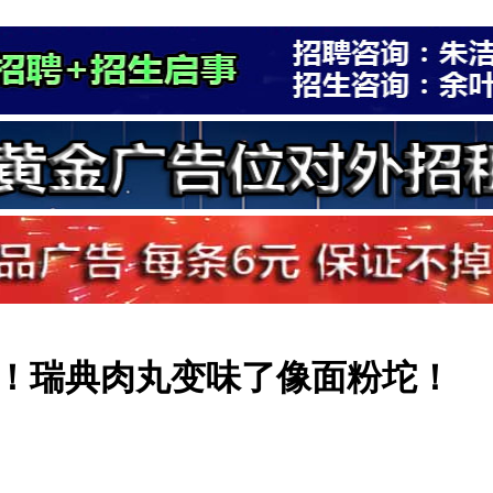
！瑞典肉丸变味了像面粉坨！