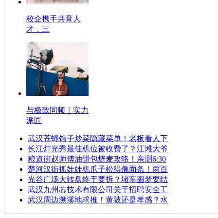
校企携手共育人
才，三
与极致同频｜实力
派匠
武汉苍蝇馆子炒菜隐藏菜单！老板看人下
长江灯光秀最佳机位被收费了？江滩大爷
粮道街赵师傅油饼包烧麦攻略！亲测6:30
楚河汉街抓娃娃机爪子松得像面条！两百
光谷广场大转盘终于要拆？堵车噩梦要结
武汉九州芯技术有限公司关于招聘安全工
武汉周边溯溪地求推！黄陂还是孝感？水