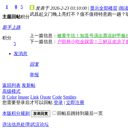
1
0
5
发表于 2026-2-23 03:10:00
|
显示全部楼层
|
阅
武昌起义门晚上亮灯不？值不值得特意跑一趟？
主题
回帖
积分
新手上路
上一篇信息：
被黄牛坑！知音号演出票说好甲板
积分
下一篇信息：
户部巷小吃全踩雷！三鲜豆皮凉了
5
发消息
回复
举报
返回列表
发新帖
高级模式
B
Color
Image
Link
Quote
Code
Smilies
您需要登录后才可以回帖
登录
|
立即注册
本版积分规则
回帖后跳转到最后一页
发表回复
违法信息处理
|
武汉论坛