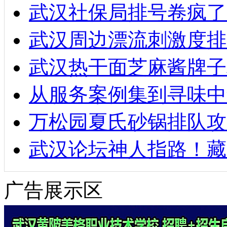
武汉社保局排号卷疯了
武汉周边漂流刺激度排
武汉热干面芝麻酱牌子
从服务案例集到寻味中
万松园夏氏砂锅排队攻
武汉论坛神人指路！藏
广告展示区