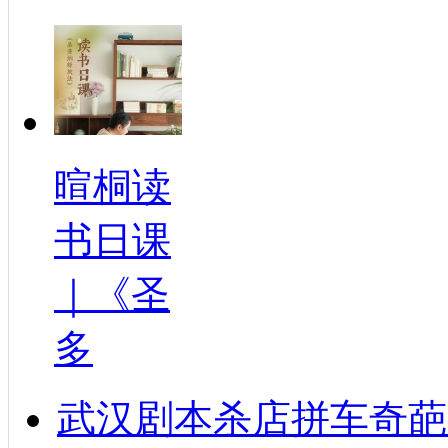
暄桐读
书日课
｜《圣
多
武汉剧本杀店拼车奇葩