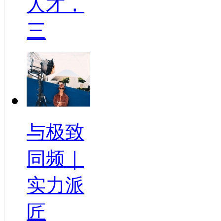
人才，
三
与极致
同频｜
实力派
匠