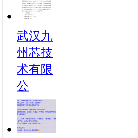
武汉九
州芯技
术有限
公