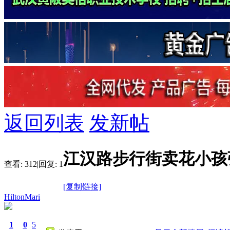
返回列表
发新帖
江汉路步行街卖花小孩
查看:
312
|
回复:
1
[复制链接]
HiltonMari
1
0
5