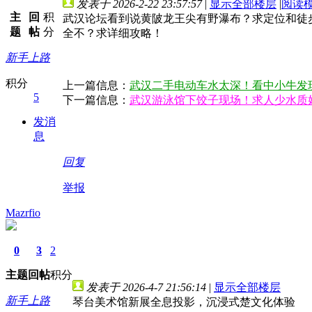
发表于 2026-2-22 23:57:57
|
显示全部楼层
|
阅读
主
回
积
武汉论坛看到说黄陂龙王尖有野瀑布？求定位和徒
题
帖
分
全不？求详细攻略！
新手上路
积分
上一篇信息：
武汉二手电动车水太深！看中小牛发
5
下一篇信息：
武汉游泳馆下饺子现场！求人少水质
发消
息
回复
举报
Mazrfio
0
3
2
主题
回帖
积分
发表于 2026-4-7 21:56:14
|
显示全部楼层
新手上路
琴台美术馆新展全息投影，沉浸式楚文化体验