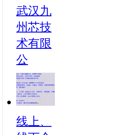
武汉九
州芯技
术有限
公
线上、