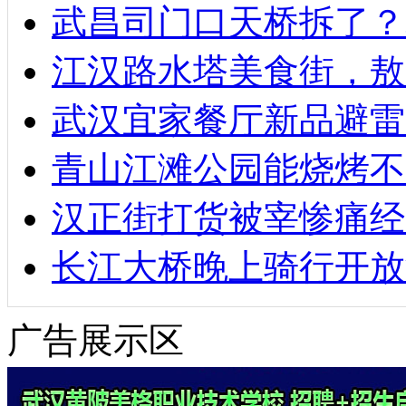
武昌司门口天桥拆了？
江汉路水塔美食街，敖
武汉宜家餐厅新品避雷
青山江滩公园能烧烤不
汉正街打货被宰惨痛经
长江大桥晚上骑行开放
广告展示区