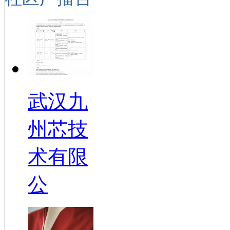
武汉九
州芯技
术有限
公