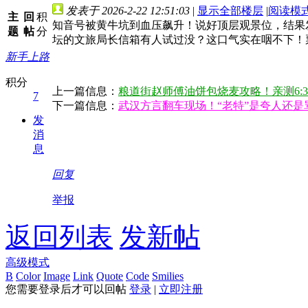
发表于 2026-2-22 12:51:03
|
显示全部楼层
|
阅读模
主
回
积
知音号被黄牛坑到血压飙升！说好顶层观景位，结果
题
帖
分
坛的文旅局长信箱有人试过没？这口气实在咽不下！
新手上路
积分
上一篇信息：
粮道街赵师傅油饼包烧麦攻略！亲测6:3
7
下一篇信息：
武汉方言翻车现场！“老特”是夸人还是
发
消
息
回复
举报
返回列表
发新帖
高级模式
B
Color
Image
Link
Quote
Code
Smilies
您需要登录后才可以回帖
登录
|
立即注册