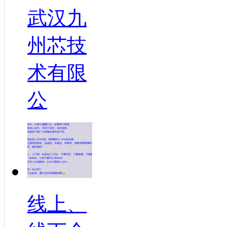
武汉九
州芯技
术有限
公
线上、