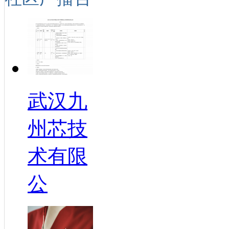
武汉九
州芯技
术有限
公