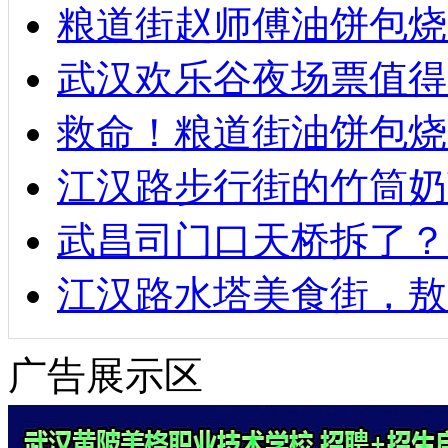
粮道街赵师傅油饼包烧麦
武汉欢乐谷夜场票值得
救命！粮道街油饼包烧
江汉路步行街的竹筒奶
武昌司门口天桥拆了？
江汉路水塔美食街，敖
广告展示区