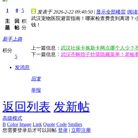
1
0
5
发表于 2026-2-22 09:40:50
|
显示全部楼层
|
阅读
武汉宠物医院避雷指南！哪家检查费贵到离谱？
主
回
积
钱！
题
帖
分
新手上路
上一篇信息：
武汉社保卡换新卡网点哪个人少？
积分
下一篇信息：
武汉苍蝇馆子炒菜隐藏菜单！老板
5
发消息
回复
举报
返回列表
发新帖
高级模式
B
Color
Image
Link
Quote
Code
Smilies
您需要登录后才可以回帖
登录
|
立即注册