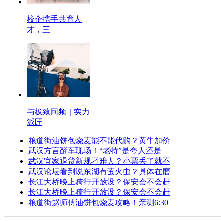
校企携手共育人
才，三
与极致同频｜实力
派匠
粮道街油饼包烧麦能不能代购？黄牛加价
武汉方言翻车现场！“老特”是夸人还是
武汉宜家退货新规刁难人？小票丢了就不
武汉论坛看到说东湖有萤火虫？具体在磨
长江大桥晚上骑行开放没？保安会不会赶
长江大桥晚上骑行开放没？保安会不会赶
粮道街赵师傅油饼包烧麦攻略！亲测6:30