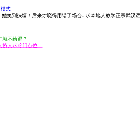
读模式
，她笑到扶墙！后来才晓得用错了场合...求本地人教学正宗武汉
了就不给退？
人挤人求冷门点位！