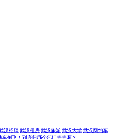
武汉招聘
武汉租房
武汉旅游
武汉大学
武汉网约车
车创飞！到底归哪个部门管管啊？ ...