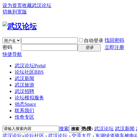
设为首页
收藏武汉论坛
切换到宽版
找回密码
自动登录
密码
立即注册
登录
快捷导航
武汉论坛
Portal
论坛社区
BBS
武汉新闻
武汉旅游
武汉招聘
论坛模拟服务
动态
Space
联系我们
传奇专区
搜索
热搜:
武汉论坛
武汉新闻
搜索
武汉论坛
»
论坛社区
›
武汉论坛
›
交流大厅
›
东湖绿道骑车被电动