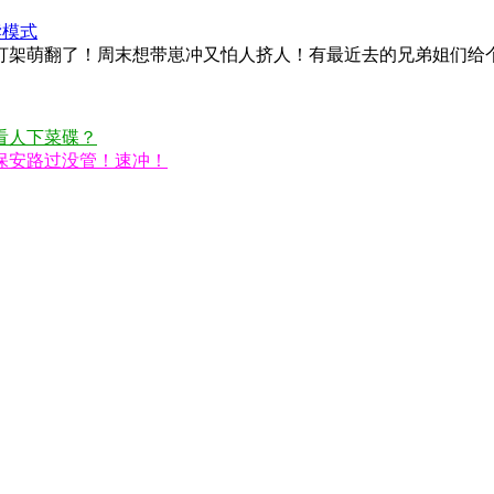
读模式
打架萌翻了！周末想带崽冲又怕人挤人！有最近去的兄弟姐们给
看人下菜碟？
保安路过没管！速冲！