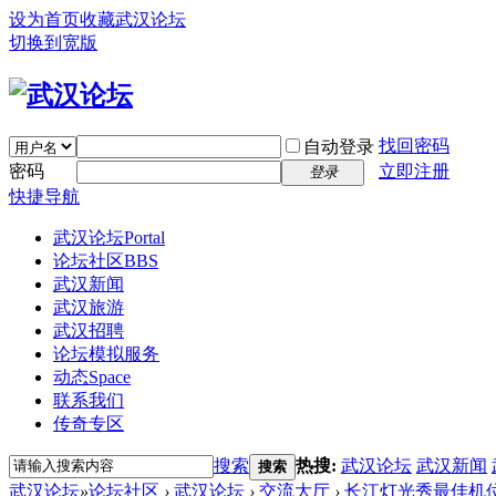
设为首页
收藏武汉论坛
切换到宽版
找回密码
自动登录
密码
立即注册
登录
快捷导航
武汉论坛
Portal
论坛社区
BBS
武汉新闻
武汉旅游
武汉招聘
论坛模拟服务
动态
Space
联系我们
传奇专区
搜索
热搜:
武汉论坛
武汉新闻
搜索
武汉论坛
»
论坛社区
›
武汉论坛
›
交流大厅
›
长江灯光秀最佳机位