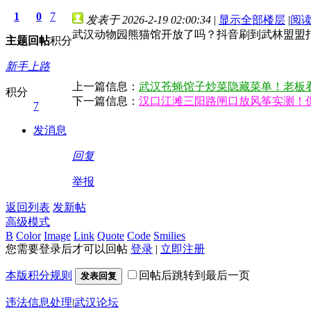
1
0
7
发表于 2026-2-19 02:00:34
|
显示全部楼层
|
阅
武汉动物园熊猫馆开放了吗？抖音刷到武林盟盟
主题
回帖
积分
新手上路
上一篇信息：
武汉苍蝇馆子炒菜隐藏菜单！老板
积分
下一篇信息：
汉口江滩三阳路闸口放风筝实测！
7
发消息
回复
举报
返回列表
发新帖
高级模式
B
Color
Image
Link
Quote
Code
Smilies
您需要登录后才可以回帖
登录
|
立即注册
本版积分规则
回帖后跳转到最后一页
发表回复
违法信息处理
|
武汉论坛