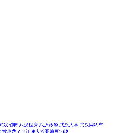
武汉招聘
武汉租房
武汉旅游
武汉大学
武汉网约车
被收费了？江滩大爷圈地要20块！ ...