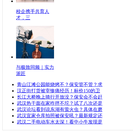
校企携手共育人
才，三
与极致同频｜实力
派匠
青山江滩公园能烧烤不？保安管不管？求
汉正街打货被宰惨痛经历！标价150的卫
长江大桥晚上骑行开放没？保安会不会赶
武汉热干面在家咋拌不坨？试了八次还是
武汉论坛看到说东湖有萤火虫？具体在磨
武汉宜家仓库拍照被保安吼？最新规定还
武汉二手电动车水太深！看中小牛发现是