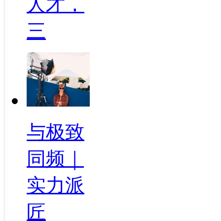
人才，
三
与极致
同频｜
实力派
匠