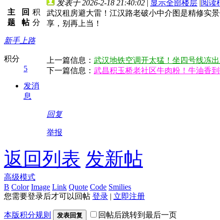
发表于 2026-2-18 21:40:02
|
显示全部楼层
|
阅读
主
回
积
武汉租房避大雷！江汉路老破小中介图是精修实景
题
帖
分
享，别再上当！
新手上路
积分
上一篇信息：
武汉地铁空调开太猛！坐四号线冻出
5
下一篇信息：
武昌积玉桥老社区牛肉粉！牛油香到
发消
息
回复
举报
返回列表
发新帖
高级模式
B
Color
Image
Link
Quote
Code
Smilies
您需要登录后才可以回帖
登录
|
立即注册
本版积分规则
回帖后跳转到最后一页
发表回复