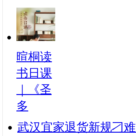
暄桐读
书日课
｜《圣
多
武汉宜家退货新规刁难