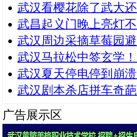
武汉看樱花除了武大还
武昌起义门晚上亮灯不
武汉周边采摘草莓园避
武汉马拉松中签玄学！
武汉夏天停电停到崩溃
武汉剧本杀店拼车奇葩
广告展示区