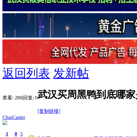
返回列表
发新帖
武汉买周黑鸭到底哪家
查看:
289
|
回复:
0
[复制链接]
ChasCanter
1
0
5