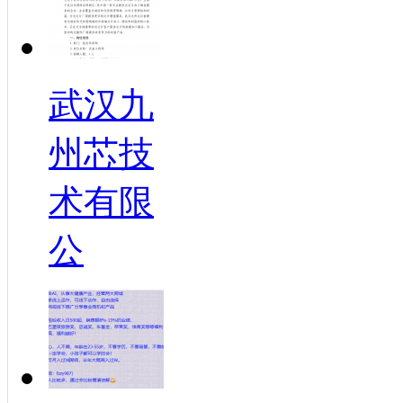
武汉九
州芯技
术有限
公