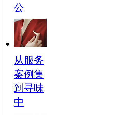
公
从服务
案例集
到寻味
中