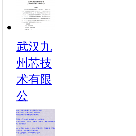
武汉九
州芯技
术有限
公