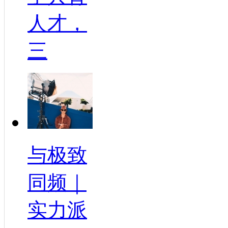
人才，
三
与极致
同频｜
实力派