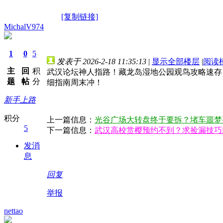
[复制链接]
MichalV974
1
0
5
发表于 2026-2-18 11:35:13
|
显示全部楼层
|
阅读
主
回
积
武汉论坛神人指路！藏龙岛湿地公园观鸟攻略速存
题
帖
分
细指南周末冲！
新手上路
积分
上一篇信息：
光谷广场大转盘终于要拆？堵车噩梦
5
下一篇信息：
武汉高校赏樱预约不到？求捡漏技巧
发消
息
回复
举报
nettao