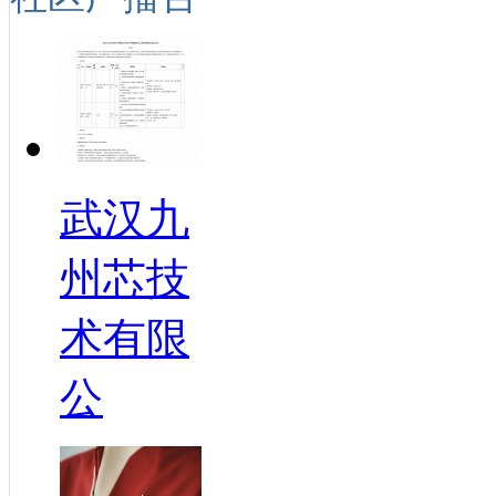
武汉九
州芯技
术有限
公