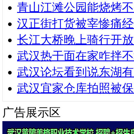
青山江滩公园能烧烤不
汉正街打货被宰惨痛经
长江大桥晚上骑行开放
武汉热干面在家咋拌不
武汉论坛看到说东湖有
武汉宜家仓库拍照被保
广告展示区