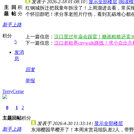
发表于 2026-2-18 01:08:10
|
显示全部楼层
|
阅读模
主
回
积
红钢城拆迁把我童年拆没了！上周溜进去看，常买辣
题
帖
分
个怀旧群吧！求分享老照片疗伤，看到瓦砾堆心都
新手上路
积分
上一篇信息：
汉口里过年庙会踩雷！糖画粗糙还卖3
5
下一篇信息：
汉口老租界citywalk路线！求小众出
发消
息
回复
举报
TerryCerne
0
1
2
主题
回帖
积分
发表于 2026-4-30 11:33:14
|
显示全部楼层
新手上路
东湖樱园早樱开了！本周末赏花组队差2人，带