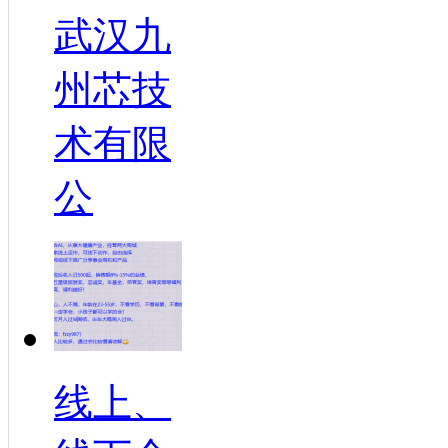
武汉九
州芯技
术有限
公
线上、