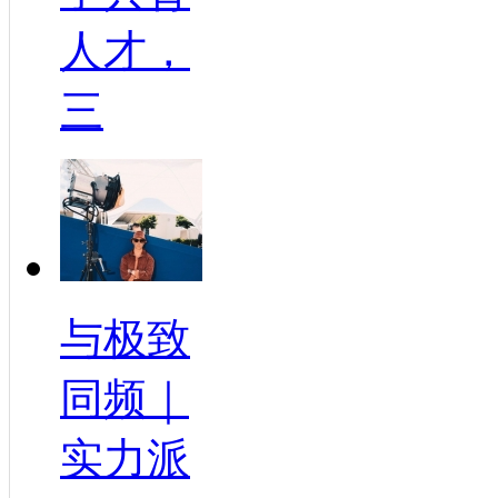
人才，
三
与极致
同频｜
实力派