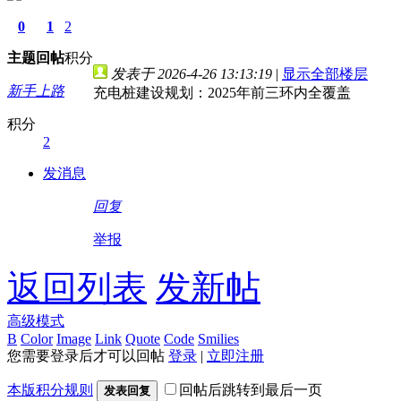
0
1
2
主题
回帖
积分
发表于 2026-4-26 13:13:19
|
显示全部楼层
新手上路
充电桩建设规划：2025年前三环内全覆盖
积分
2
发消息
回复
举报
返回列表
发新帖
高级模式
B
Color
Image
Link
Quote
Code
Smilies
您需要登录后才可以回帖
登录
|
立即注册
本版积分规则
回帖后跳转到最后一页
发表回复