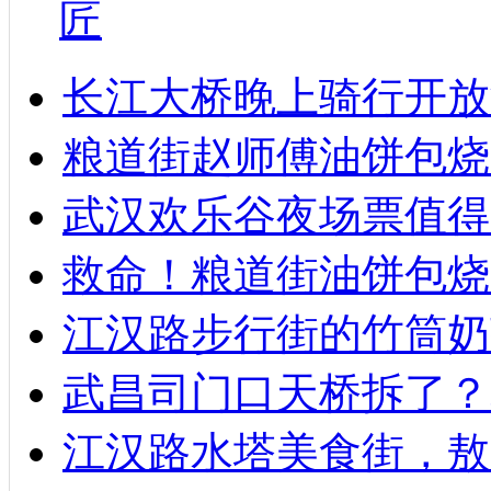
匠
长江大桥晚上骑行开放
粮道街赵师傅油饼包烧麦
武汉欢乐谷夜场票值得
救命！粮道街油饼包烧
江汉路步行街的竹筒奶
武昌司门口天桥拆了？
江汉路水塔美食街，敖