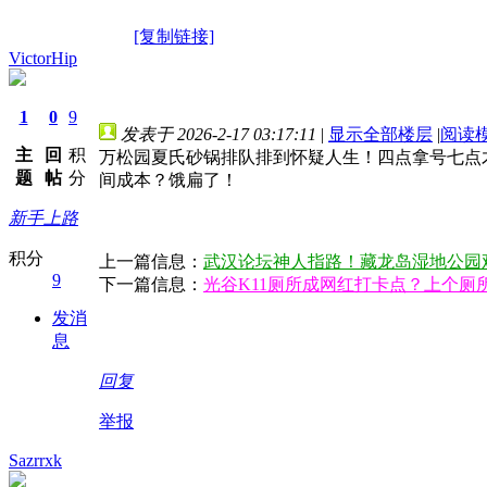
[复制链接]
VictorHip
1
0
9
发表于 2026-2-17 03:17:11
|
显示全部楼层
|
阅读
主
回
积
万松园夏氏砂锅排队排到怀疑人生！四点拿号七点
题
帖
分
间成本？饿扁了！
新手上路
积分
上一篇信息：
武汉论坛神人指路！藏龙岛湿地公园
9
下一篇信息：
光谷K11厕所成网红打卡点？上个厕所
发消
息
回复
举报
Sazrrxk