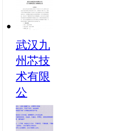
武汉九
州芯技
术有限
公