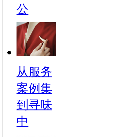
公
从服务
案例集
到寻味
中