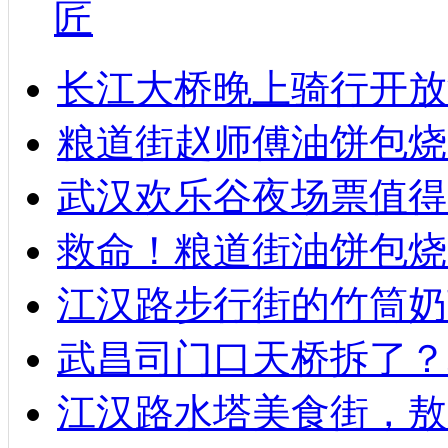
匠
长江大桥晚上骑行开放
粮道街赵师傅油饼包烧麦
武汉欢乐谷夜场票值得
救命！粮道街油饼包烧
江汉路步行街的竹筒奶
武昌司门口天桥拆了？
江汉路水塔美食街，敖