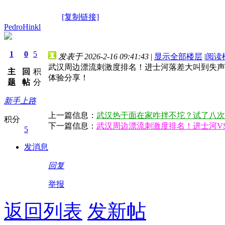
[复制链接]
PedroHinkl
1
0
5
发表于 2026-2-16 09:41:43
|
显示全部楼层
|
阅读
武汉周边漂流刺激度排名！进士河落差大叫到失声
主
回
积
体验分享！
题
帖
分
新手上路
上一篇信息：
武汉热干面在家咋拌不坨？试了八次
积分
下一篇信息：
武汉周边漂流刺激度排名！进士河V
5
发消息
回复
举报
返回列表
发新帖