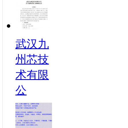
武汉九
州芯技
术有限
公