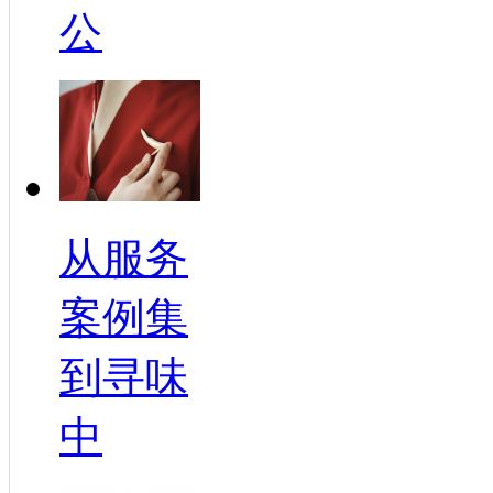
公
从服务
案例集
到寻味
中