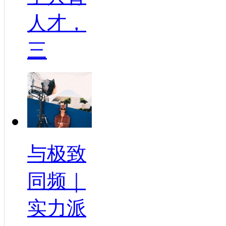
人才，
三
与极致
同频｜
实力派