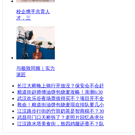
校企携手共育人
才，三
与极致同频｜实力
派匠
长江大桥晚上骑行开放没？保安会不会赶
粮道街赵师傅油饼包烧麦攻略！亲测6:30
武汉欢乐谷夜场票值得买不？项目开不全
救命！粮道街油饼包烧麦现在排队要几小
江汉路步行街的竹筒奶茶是智商税不？30
武昌司门口天桥拆了？老照片回忆杀求分
江汉路水塔美食街，敖四鸡腿还香不？队