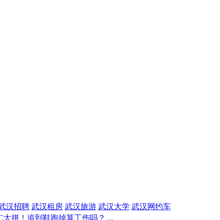
武汉招聘
武汉租房
武汉旅游
武汉大学
武汉网约车
太拼！追到鞋跑掉算工伤吗？ ...