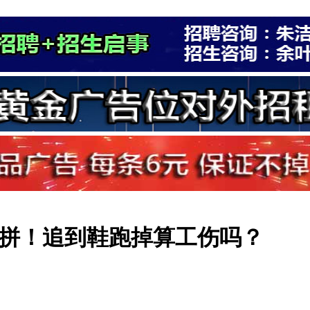
太拼！追到鞋跑掉算工伤吗？