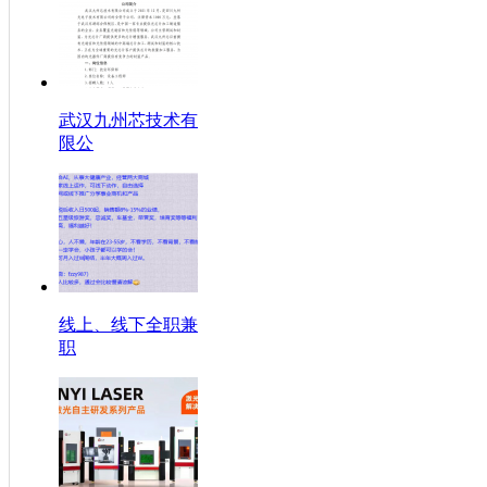
武汉九州芯技术有
限公
线上、线下全职兼
职