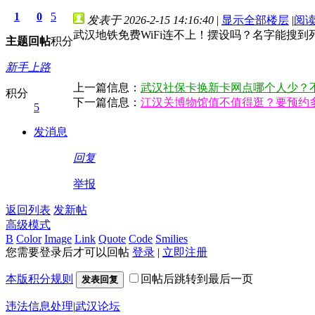
1
0
5
发表于 2026-2-15 14:16:40
|
显示全部楼层
|
阅
武汉地铁免费WiFi连不上！摆设吗？名字能搜
主题
回帖
积分
新手上路
上一篇信息：
武汉社保卡换新卡网点哪个人少？
积分
下一篇信息：
江汉关博物馆值不值得逛？要预约
5
发消息
回复
举报
返回列表
发新帖
高级模式
B
Color
Image
Link
Quote
Code
Smilies
您需要登录后才可以回帖
登录
|
立即注册
本版积分规则
回帖后跳转到最后一页
发表回复
违法信息处理
|
武汉论坛