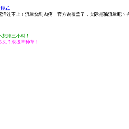
读模式
到死活连不上！流量烧到肉疼！官方说覆盖了，实际是骗流量吧？
不想排三小时！
多久？求拔草种草！