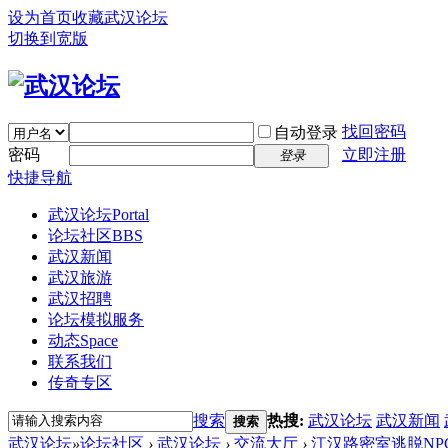
设为首页
收藏武汉论坛
切换到宽版
找回密码
自动登录
密码
立即注册
登录
快捷导航
武汉论坛
Portal
论坛社区
BBS
武汉新闻
武汉旅游
武汉招聘
论坛模拟服务
动态
Space
联系我们
传奇专区
搜索
热搜:
武汉论坛
武汉新闻
搜索
武汉论坛
»
论坛社区
›
武汉论坛
›
交流大厅
›
江汉路密室逃脱NPC