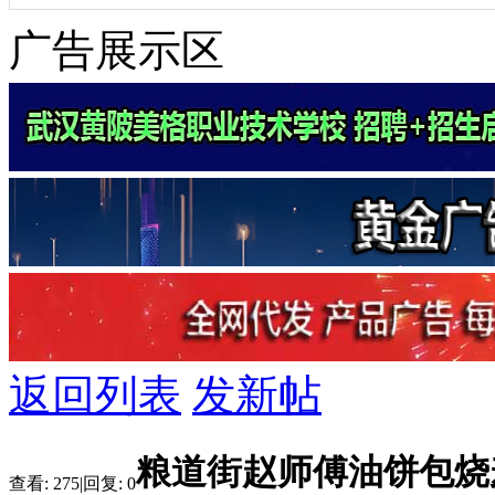
广告展示区
返回列表
发新帖
粮道街赵师傅油饼包烧麦
查看:
275
|
回复:
0