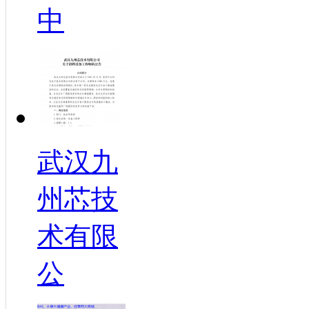
中
武汉九
州芯技
术有限
公