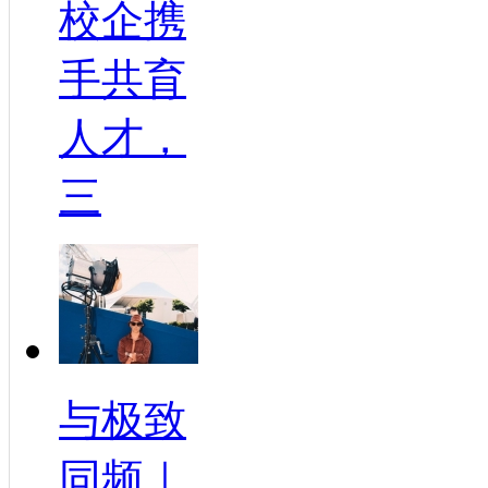
校企携
手共育
人才，
三
与极致
同频｜