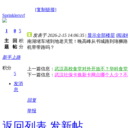
[复制链接]
Sprinklerxvf
1
0
5
发表于 2026-2-15 14:06:35
|
显示全部楼层
|
阅读
主
回
积
南湖堵车堵到地老天荒！晚高峰从书城路到珞狮路
题
帖
分
机带带路吗？
新手上路
积分
上一篇信息：
武汉高校食堂对外开放不？华科食堂
5
下一篇信息：
武汉社保卡换新卡网点哪个人少？不
发消
息
回复
举报
返回列表
发新帖