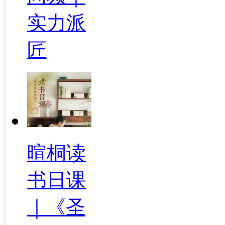
实力派
匠
暄桐读
书日课
｜《圣