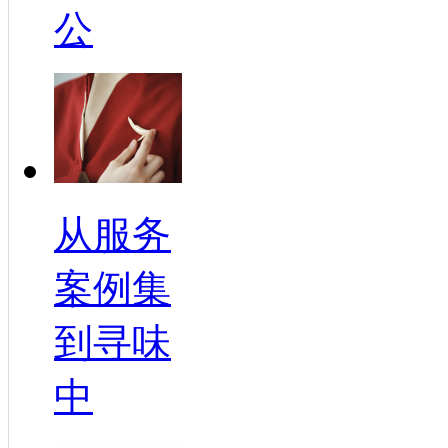
公
从服务
案例集
到寻味
中