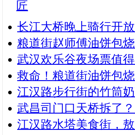
匠
长江大桥晚上骑行开放
粮道街赵师傅油饼包烧麦
武汉欢乐谷夜场票值得
救命！粮道街油饼包烧
江汉路步行街的竹筒奶
武昌司门口天桥拆了？
江汉路水塔美食街，敖