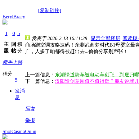
[复制链接]
BerylBracy
1
0
5
发表于 2026-2-13 16:11:28
|
显示全部楼层
|
阅读模
主
回
积
商场蹭空调攻略速码！亲测武商梦时代B1母婴室最
题
帖
分
广，人多了咱都得被赶出去...偷偷分享别声张！
新手上路
积分
上一篇信息：
东湖绿道骑车被电动车创飞！到底归
5
下一篇信息：
汉阳造创意园值不值得逛？朋友说就几个
发消
息
回复
举报
ShotCasinoOnlin