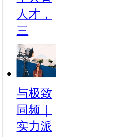
人才，
三
与极致
同频｜
实力派