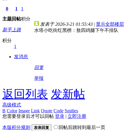
0
1
1
主题
回帖
积分
发表于 2026-3-21 01:55:43
|
显示全部楼层
新手上路
水塔小吃街红黑榜：敖四鸡腿下午不排队
积分
1
发消息
回复
举报
返回列表
发新帖
高级模式
B
Color
Image
Link
Quote
Code
Smilies
您需要登录后才可以回帖
登录
|
立即注册
本版积分规则
回帖后跳转到最后一页
发表回复