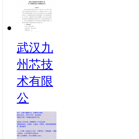
武汉九
州芯技
术有限
公