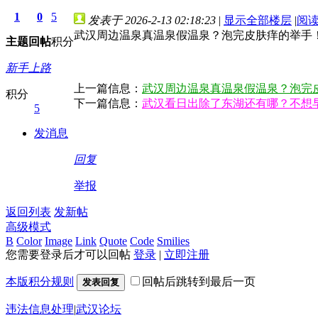
1
0
5
发表于 2026-2-13 02:18:23
|
显示全部楼层
|
阅
武汉周边温泉真温泉假温泉？泡完皮肤痒的举手
主题
回帖
积分
新手上路
上一篇信息：
武汉周边温泉真温泉假温泉？泡完
积分
下一篇信息：
武汉看日出除了东湖还有哪？不想
5
发消息
回复
举报
返回列表
发新帖
高级模式
B
Color
Image
Link
Quote
Code
Smilies
您需要登录后才可以回帖
登录
|
立即注册
本版积分规则
回帖后跳转到最后一页
发表回复
违法信息处理
|
武汉论坛