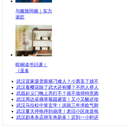
与极致同频｜实力
派匠
暄桐读书日课｜
《圣多
武汉宜家退货新规刁难人？小票丢了就不
武汉看樱花除了武大还有哪？不想人挤人
武昌起义门晚上亮灯不？值不值得特意跑
武汉周边采摘草莓园避雷！又小又酸还按
武汉马拉松中签玄学！连跪三年求欧气附
武汉夏天停电停到崩溃！老旧小区改造电
武汉剧本杀店拼车奇葩多！迟到一小时还