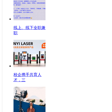
线上、线下全职兼
职
校企携手共育人
才，三