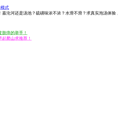
读模式
！嘉沦河还是汤池？硫磺味浓不浓？水滑不滑？求真实泡汤体验
皮肤痒的举手！
早起爬山求推荐！