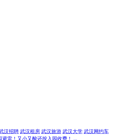
武汉招聘
武汉租房
武汉旅游
武汉大学
武汉网约车
避雷！又小又酸还按入园收费！ ...