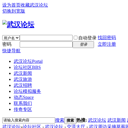
设为首页
收藏武汉论坛
切换到宽版
找回密码
自动登录
密码
立即注册
登录
快捷导航
武汉论坛
Portal
论坛社区
BBS
武汉新闻
武汉旅游
武汉招聘
论坛模拟服务
动态
Space
联系我们
传奇专区
搜索
热搜:
武汉论坛
武汉新闻
搜索
武汉论坛
»
论坛社区
›
武汉论坛
›
交流大厅
›
武汉周边采摘草莓园