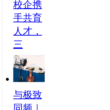
校企携
手共育
人才，
三
与极致
同频｜