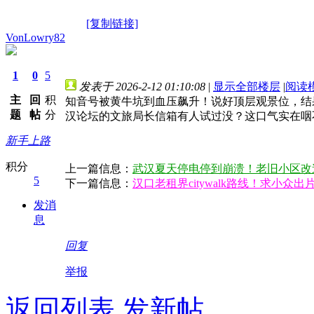
[复制链接]
VonLowry82
1
0
5
发表于 2026-2-12 01:10:08
|
显示全部楼层
|
阅读
主
回
积
知音号被黄牛坑到血压飙升！说好顶层观景位，结
题
帖
分
汉论坛的文旅局长信箱有人试过没？这口气实在咽
新手上路
积分
上一篇信息：
武汉夏天停电停到崩溃！老旧小区改
5
下一篇信息：
汉口老租界citywalk路线！求小众
发消
息
回复
举报
返回列表
发新帖