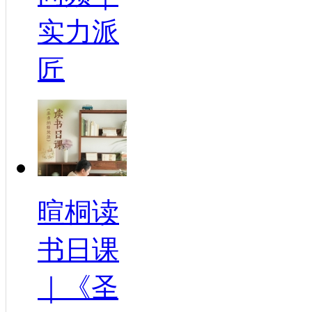
实力派
匠
暄桐读
书日课
｜《圣