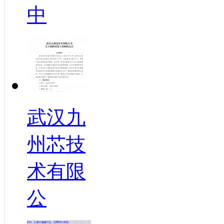
中
武汉九
州芯技
术有限
公