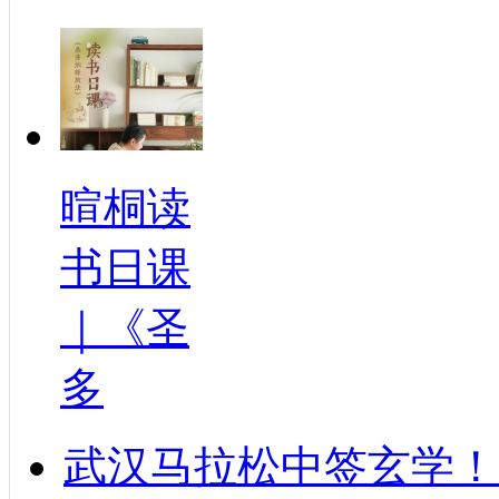
暄桐读
书日课
｜《圣
多
武汉马拉松中签玄学！