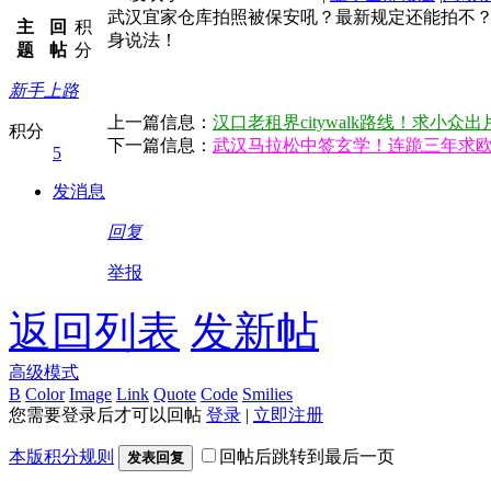
武汉宜家仓库拍照被保安吼？最新规定还能拍不
主
回
积
身说法！
题
帖
分
新手上路
上一篇信息：
汉口老租界citywalk路线！求小众
积分
下一篇信息：
武汉马拉松中签玄学！连跪三年求
5
发消息
回复
举报
返回列表
发新帖
高级模式
B
Color
Image
Link
Quote
Code
Smilies
您需要登录后才可以回帖
登录
|
立即注册
本版积分规则
回帖后跳转到最后一页
发表回复