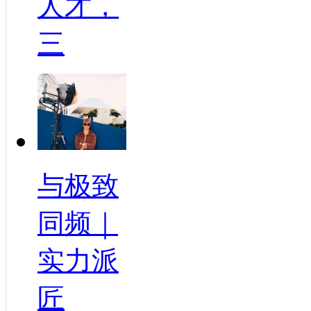
人才，
三
与极致
同频｜
实力派
匠