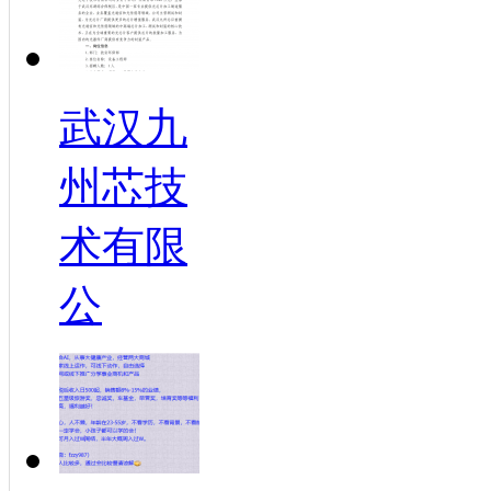
武汉九
州芯技
术有限
公