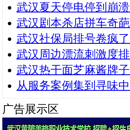
武汉夏天停电停到崩溃
武汉剧本杀店拼车奇葩
武汉社保局排号卷疯了
武汉周边漂流刺激度排
武汉热干面芝麻酱牌子
从服务案例集到寻味中
广告展示区