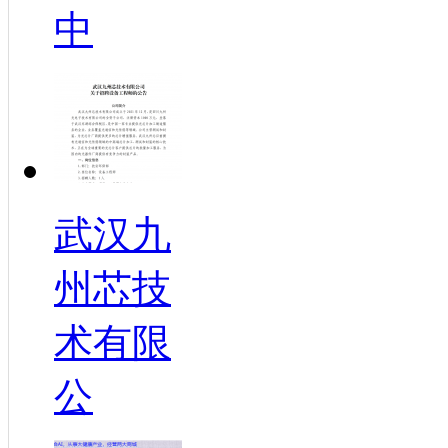
中
武汉九
州芯技
术有限
公