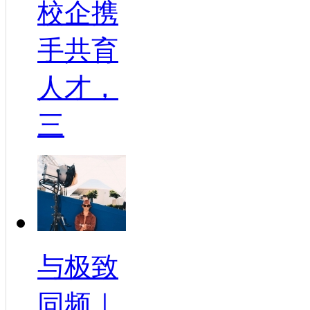
校企携
手共育
人才，
三
与极致
同频｜