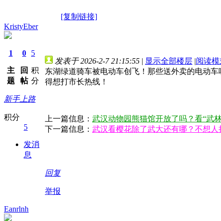
[复制链接]
KristyEber
1
0
5
发表于 2026-2-7 21:15:55
|
显示全部楼层
|
阅读模
主
回
积
东湖绿道骑车被电动车创飞！那些送外卖的电动车
题
帖
分
得想打市长热线！
新手上路
积分
上一篇信息：
武汉动物园熊猫馆开放了吗？看“武林
5
下一篇信息：
武汉看樱花除了武大还有哪？不想人
发消
息
回复
举报
Eanrlnh