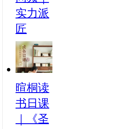
实力派
匠
暄桐读
书日课
｜《圣