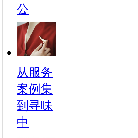
公
从服务
案例集
到寻味
中