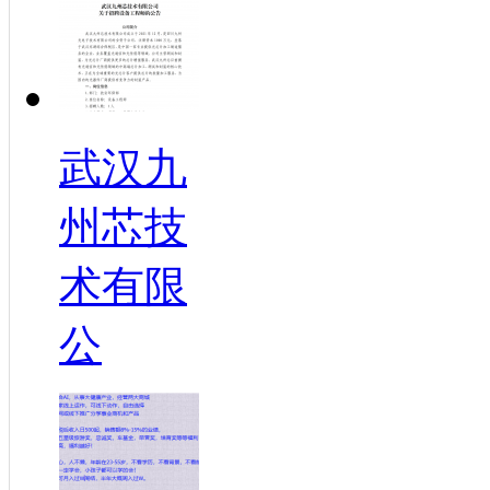
武汉九
州芯技
术有限
公