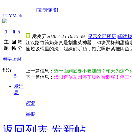
[复制链接]
LUYMarina
1
0
5
发表于 2026-1-23 16:15:39
|
显示全部楼层
|
阅读
主
回
积
江汉路竹筒奶茶真是割韭菜神器！30块买杯齁甜
题
帖
分
捡垃圾桶里的洗！姐妹们听劝，拍完照赶紧挂闲鱼
新手上路
积分
上一篇信息：
热干面到底要不要加醋？昨天为这个
5
下一篇信息：
汉阳造创意园停车场收费刺客！停三小
发消
息
回复
举报
返回列表
发新帖