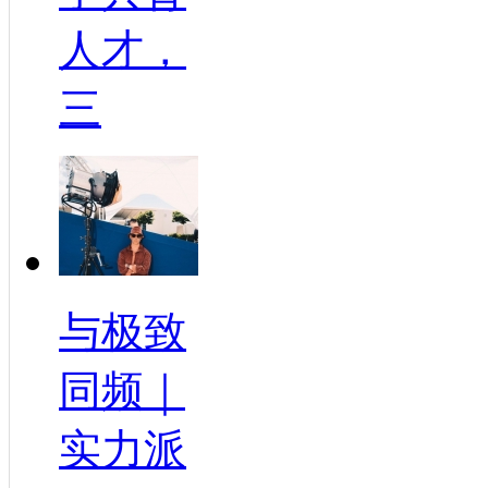
人才，
三
与极致
同频｜
实力派