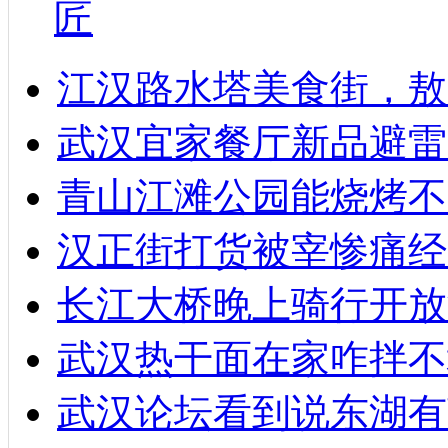
匠
江汉路水塔美食街，敖
武汉宜家餐厅新品避雷
青山江滩公园能烧烤不
汉正街打货被宰惨痛经
长江大桥晚上骑行开放
武汉热干面在家咋拌不
武汉论坛看到说东湖有