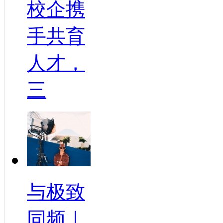
校企携
手共育
人才，
三
与极致
同频｜