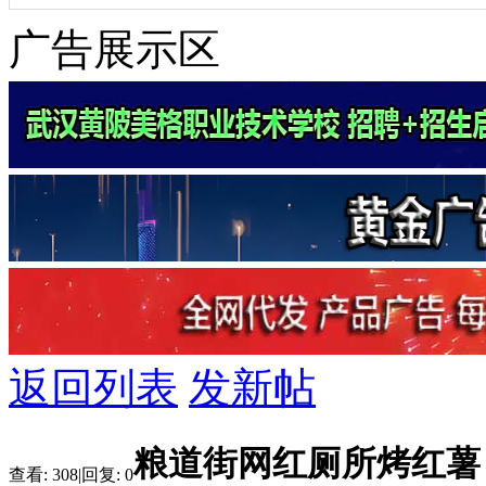
广告展示区
返回列表
发新帖
粮道街网红厕所烤红薯
查看:
308
|
回复:
0