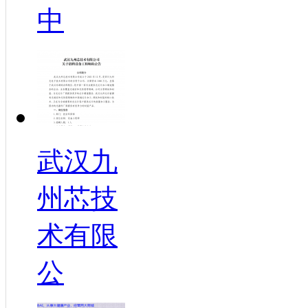
中
武汉九
州芯技
术有限
公