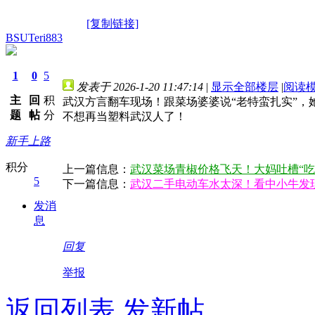
[复制链接]
BSUTeri883
1
0
5
发表于 2026-1-20 11:47:14
|
显示全部楼层
|
阅读
主
回
积
武汉方言翻车现场！跟菜场婆婆说“老特蛮扎实”，
题
帖
分
不想再当塑料武汉人了！
新手上路
积分
上一篇信息：
武汉菜场青椒价格飞天！大妈吐槽“吃
5
下一篇信息：
武汉二手电动车水太深！看中小牛发
发消
息
回复
举报
返回列表
发新帖