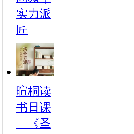
实力派
匠
暄桐读
书日课
｜《圣