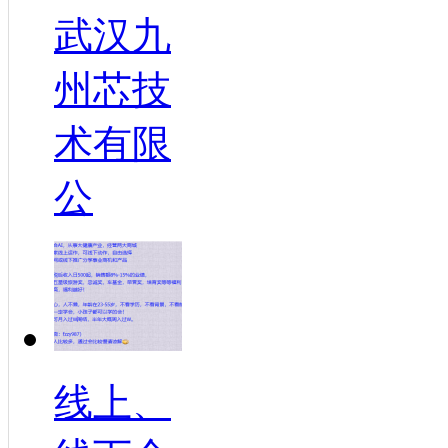
武汉九
州芯技
术有限
公
线上、