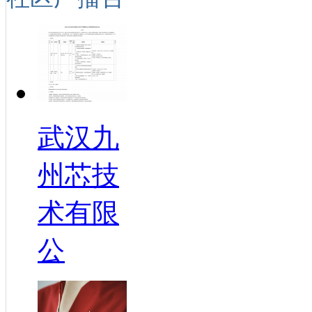
武汉九
州芯技
术有限
公