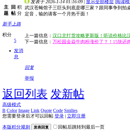
发表于 2026-1-14 01:16:09
|
显示全部楼层
|
阅读模
主
回
积
武汉苍蝇馆子三巨头到底是哪三家？跟同事争到拍
题
帖
分
定音，输的请客一个月热干面！
新手上路
积分
上一篇信息：
汉口北打货攻略更新版！听说价格比
5
下一篇信息：
万松园金焱牛肉粉涨价了？！15块还
发消
息
回复
举报
返回列表
发新帖
高级模式
B
Color
Image
Link
Quote
Code
Smilies
您需要登录后才可以回帖
登录
|
立即注册
本版积分规则
回帖后跳转到最后一页
发表回复