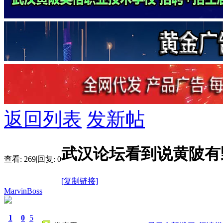
返回列表
发新帖
武汉论坛看到说黄陂有
查看:
269
|
回复:
0
[复制链接]
MarvinBoss
1
0
5