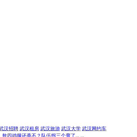
武汉招聘
武汉租房
武汉旅游
武汉大学
武汉网约车
四鸡腿还香不？队伍拐三个弯了... ...