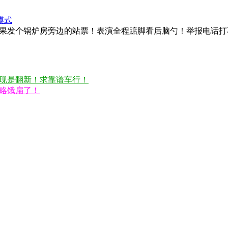
模式
果发个锅炉房旁边的站票！表演全程踮脚看后脑勺！举报电话打
现是翻新！求靠谱车行！
略饿扁了！