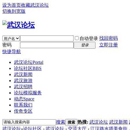
设为首页
收藏武汉论坛
切换到宽版
找回密码
自动登录
密码
立即注册
登录
快捷导航
武汉论坛
Portal
论坛社区
BBS
武汉新闻
武汉旅游
武汉招聘
论坛模拟服务
动态
Space
联系我们
传奇专区
搜索
热搜:
武汉论坛
武汉新闻
搜索
武汉论坛
»
论坛社区
›
武汉论坛
›
交流大厅
›
江汉路水塔美食街，敖