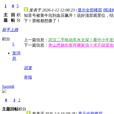
1
0
5
发表于 2026-1-12 12:08:23
|
显示全部楼层
|
阅读
主
回
积
知音号被黄牛坑到血压飙升！说好顶层观景位，结
题
帖
分
下！票根都想撕了！
新手上路
积分
上一篇信息：
武汉二手电动车水太深！看中小牛发
5
下一篇信息：
青山恩施街夜宵哪家强？求不踩雷攻
发消
息
回复
举报
Sazrmtl
0
3
2
主题
回帖
积分
发表于 2026-2-6 16:59:28
|
显示全部楼层