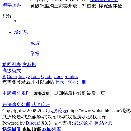
新手上路
黄陂锦里沟土家寨开放，打糍粑+摔碗酒体验
积分
2
发消息
回复
举报
返回列表
发新帖
高级模式
B
Color
Image
Link
Quote
Code
Smilies
您需要登录后才可以回帖
登录
|
立即注册
本版积分规则
回帖后跳转到最后一页
发表回复
违法信息处理
|
武汉论坛
Copyright © 2008-2023
武汉论坛
(https://www.wuhanbbs.com) 版权
武汉论坛-武汉旅游-武汉招聘-武汉租房-武汉找工作
Powered by
Discuz!
X3.5
技术支持:
武汉论坛
|
网站地图
快速回复
返回顶部
返回列表