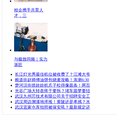
校企携手共育人
才，三
与极致同频｜实力
派匠
长江灯光秀最佳机位被收费了？江滩大爷
粮道街赵师傅油饼包烧麦攻略！亲测6:30
楚河汉街抓娃娃机爪子松得像面条！两百
光谷广场大转盘终于要拆？堵车噩梦要结
武汉九州芯技术有限公司关于招聘安全工
武汉周边溯溪地求推！黄陂还是孝感？水
武汉宜家仓库拍照被保安吼？最新规定还