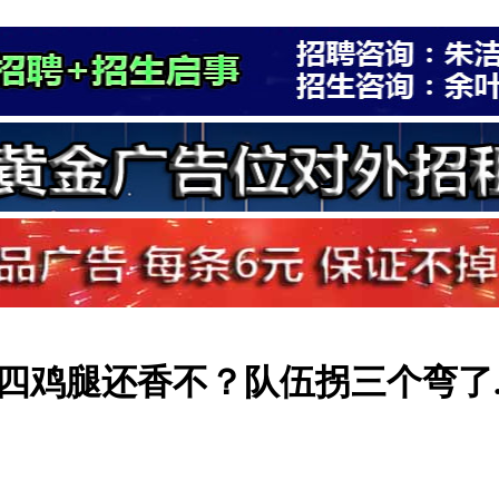
鸡腿还香不？队伍拐三个弯了..