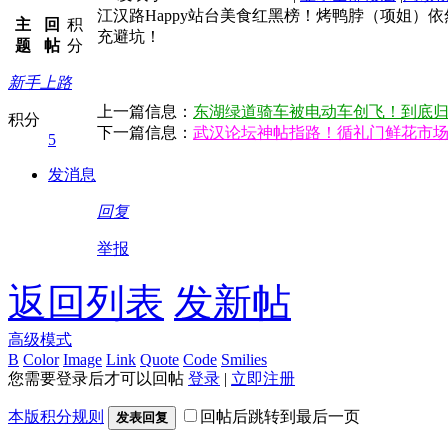
江汉路Happy站台美食红黑榜！烤鸭脖（项姐
主
回
积
充避坑！
题
帖
分
新手上路
上一篇信息：
东湖绿道骑车被电动车创飞！到底
积分
下一篇信息：
武汉论坛神帖指路！循礼门鲜花市
5
发消息
回复
举报
返回列表
发新帖
高级模式
B
Color
Image
Link
Quote
Code
Smilies
您需要登录后才可以回帖
登录
|
立即注册
本版积分规则
回帖后跳转到最后一页
发表回复