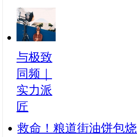
与极致
同频｜
实力派
匠
救命！粮道街油饼包烧