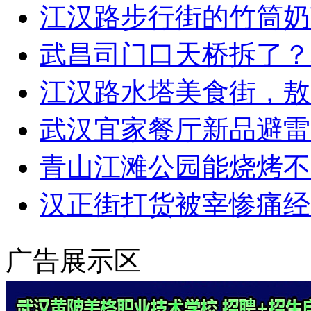
江汉路步行街的竹筒奶
武昌司门口天桥拆了？
江汉路水塔美食街，敖
武汉宜家餐厅新品避雷
青山江滩公园能烧烤不
汉正街打货被宰惨痛经
广告展示区