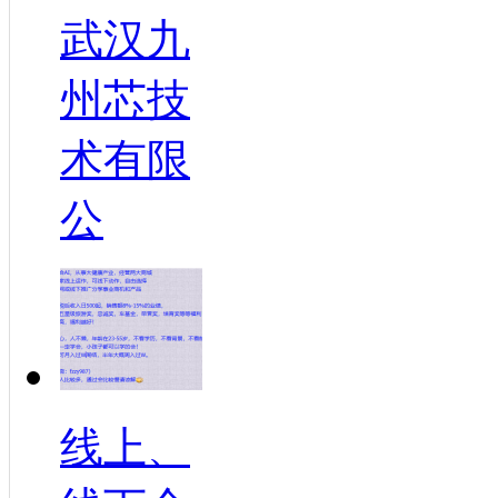
武汉九
州芯技
术有限
公
线上、