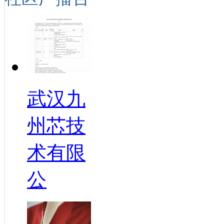
武汉九
州芯技
术有限
公