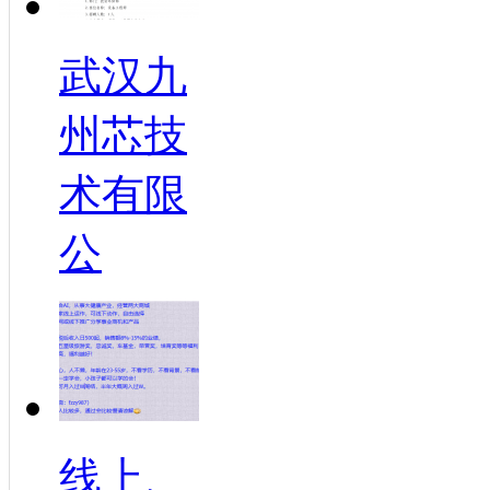
武汉九
州芯技
术有限
公
线上、