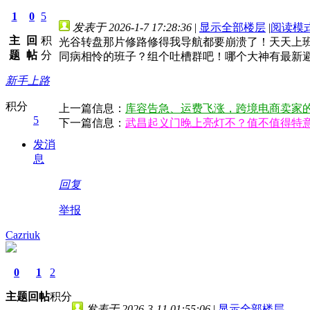
1
0
5
发表于 2026-1-7 17:28:36
|
显示全部楼层
|
阅读模
主
回
积
光谷转盘那片修路修得我导航都要崩溃了！天天上
题
帖
分
同病相怜的班子？组个吐槽群吧！哪个大神有最新
新手上路
积分
上一篇信息：
库容告急、运费飞涨，跨境电商卖家
5
下一篇信息：
武昌起义门晚上亮灯不？值不值得特
发消
息
回复
举报
Cazriuk
0
1
2
主题
回帖
积分
发表于 2026-3-11 01:55:06
|
显示全部楼层