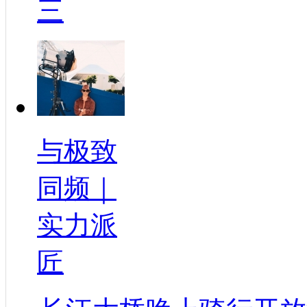
三
与极致
同频｜
实力派
匠