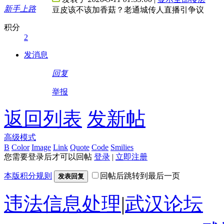
新手上路
豆皮该不该加香菇？老通城传人直播引争议
积分
2
发消息
回复
举报
返回列表
发新帖
高级模式
B
Color
Image
Link
Quote
Code
Smilies
您需要登录后才可以回帖
登录
|
立即注册
本版积分规则
回帖后跳转到最后一页
发表回复
违法信息处理
|
武汉论坛