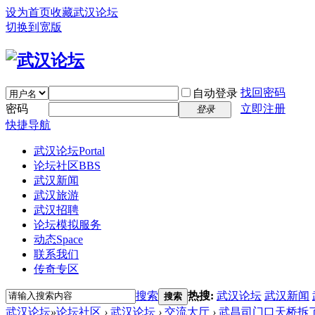
设为首页
收藏武汉论坛
切换到宽版
找回密码
自动登录
密码
立即注册
登录
快捷导航
武汉论坛
Portal
论坛社区
BBS
武汉新闻
武汉旅游
武汉招聘
论坛模拟服务
动态
Space
联系我们
传奇专区
搜索
热搜:
武汉论坛
武汉新闻
搜索
武汉论坛
»
论坛社区
›
武汉论坛
›
交流大厅
›
武昌司门口天桥拆了