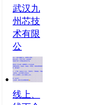
武汉九
州芯技
术有限
公
线上、