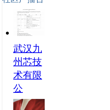
武汉九
州芯技
术有限
公