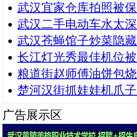
武汉宜家仓库拍照被保
武汉二手电动车水太深
武汉苍蝇馆子炒菜隐藏
长江灯光秀最佳机位被
粮道街赵师傅油饼包烧麦
楚河汉街抓娃娃机爪子
广告展示区