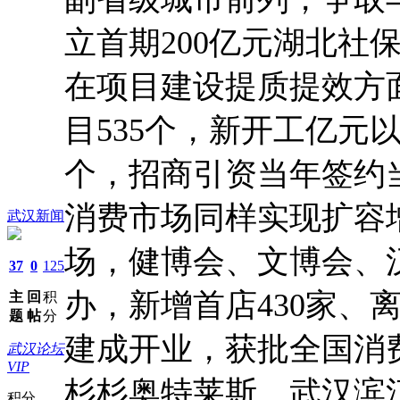
立首期200亿元湖北社
在项目建设提质提效方
目535个，新开工亿元以
个，招商引资当年签约当
消费市场同样实现扩容增
武汉新闻
场，健博会、文博会、
37
0
125
办，新增首店430家、
主
回
积
题
帖
分
建成开业，获批全国消
武汉论坛
VIP
杉杉奥特莱斯、武汉滨
积分