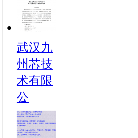
武汉九
州芯技
术有限
公