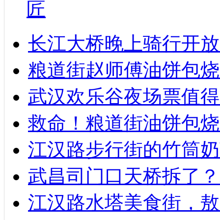
匠
长江大桥晚上骑行开放
粮道街赵师傅油饼包烧麦
武汉欢乐谷夜场票值得
救命！粮道街油饼包烧
江汉路步行街的竹筒奶
武昌司门口天桥拆了？
江汉路水塔美食街，敖