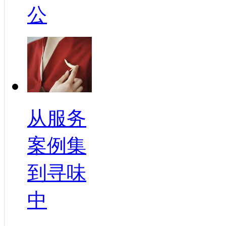
公
从服务
案例集
到寻味
中