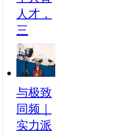
人才，
三
与极致
同频｜
实力派