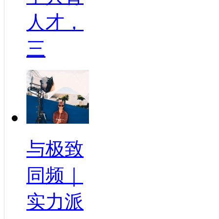
人才，
三
与极致
同频｜
实力派