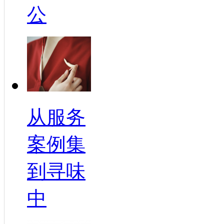
公
从服务
案例集
到寻味
中