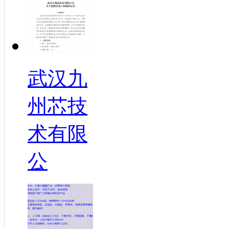
武汉九
州芯技
术有限
公