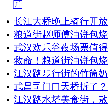
匠
长江大桥晚上骑行开放
粮道街赵师傅油饼包烧麦
武汉欢乐谷夜场票值得
救命！粮道街油饼包烧
江汉路步行街的竹筒奶
武昌司门口天桥拆了？
江汉路水塔美食街，敖