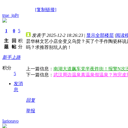
[复制链接]
true_jnPr
1
0
5
发表于 2025-12-2 18:26:23
|
显示全部楼层
|
阅读
主
回
积
昙华林文艺小店全变义乌货？买了个手作陶瓷杯说是
题
帖
分
吗？求推荐别坑人的！
新手上路
积分
上一篇信息：
南湖大道飙车党半夜炸街！报警N次
5
下一篇信息：
武汉周边温泉真温泉假温泉？泡完皮
发消
息
回复
举报
Iarioravo