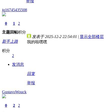
举报
jq16745435508
0
1
2
主题
回帖
积分
发表于 2025-12-2 22:54:01
|
显示全部楼层
新手上路
我的啦嘿嘿
积分
2
发消息
回复
举报
GustavoWouck
0
2
2