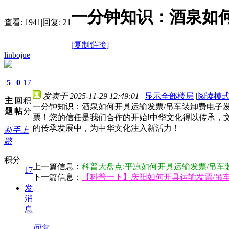
一分钟知识：酒泉如
查看:
1941
|
回复:
21
[复制链接]
linbojue
5
0
17
发表于 2025-11-29 12:49:01
|
显示全部楼层
|
阅读模
主
回
积
一分钟知识：酒泉如何开具运输发票/吊车装卸费电子发票【╊溦:h
题
帖
分
票！您的信任是我们合作的开始!中华文化得以传承，
的传承发展中，为中华文化注入新活力！
新手上
路
积分
上一篇信息：
科普大盘点:平凉如何开具运输发票/吊车
17
下一篇信息：
【科普一下】庆阳如何开具运输发票/吊
发
消
息
回复