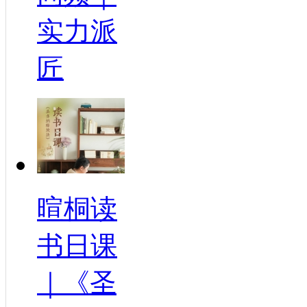
实力派
匠
暄桐读
书日课
｜《圣