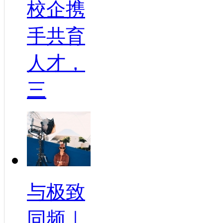
校企携
手共育
人才，
三
与极致
同频｜