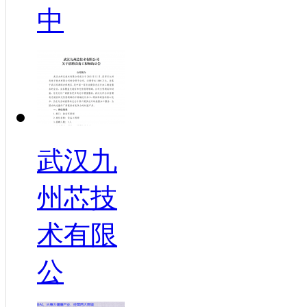
中
武汉九
州芯技
术有限
公