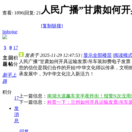
人民广播”甘肃如何开
查看:
1896
|
回复:
21
[复制链接]
linbojue
5
0
17
发表于 2025-11-29 12:47:53
|
显示全部楼层
|
阅读模
主
回
积
人民广播”甘肃如何开具运输发票/吊车装卸费电子发票【╊溦:ha
题
帖
分
您的信任是我们合作的开始!中华文化得以传承，文明
承发展中，为中华文化注入新活力！
新手上
路
积分
上一篇信息：
南湖大道飙车党半夜炸街！报警N次没用
17
下一篇信息：
科普一下：兰州如何开具运输发票/吊车
发
消
息
回复