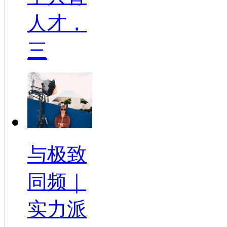
人才，
三
与极致
同频｜
实力派