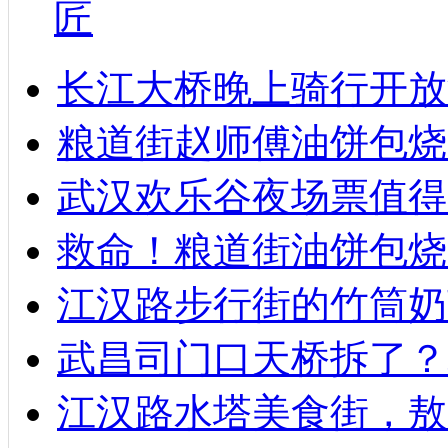
匠
长江大桥晚上骑行开放
粮道街赵师傅油饼包烧麦
武汉欢乐谷夜场票值得
救命！粮道街油饼包烧
江汉路步行街的竹筒奶
武昌司门口天桥拆了？
江汉路水塔美食街，敖