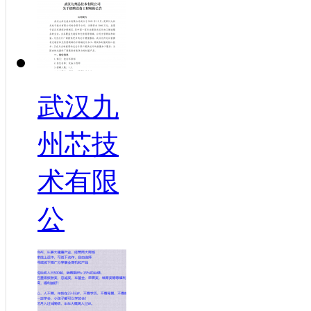
武汉九
州芯技
术有限
公