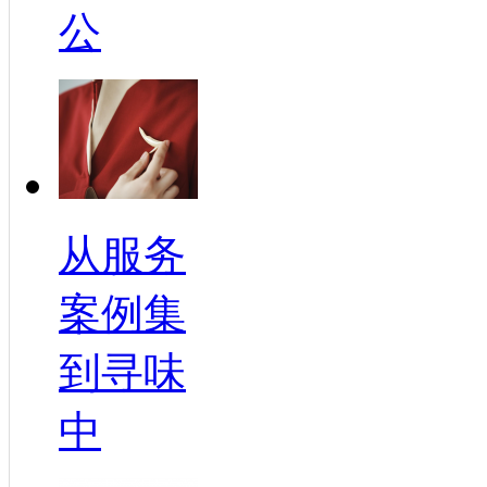
公
从服务
案例集
到寻味
中