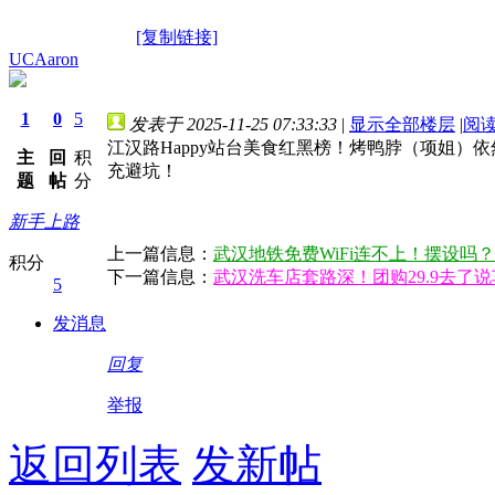
[复制链接]
UCAaron
1
0
5
发表于 2025-11-25 07:33:33
|
显示全部楼层
|
阅
江汉路Happy站台美食红黑榜！烤鸭脖（项姐
主
回
积
充避坑！
题
帖
分
新手上路
上一篇信息：
武汉地铁免费WiFi连不上！摆设吗
积分
下一篇信息：
武汉洗车店套路深！团购29.9去了
5
发消息
回复
举报
返回列表
发新帖