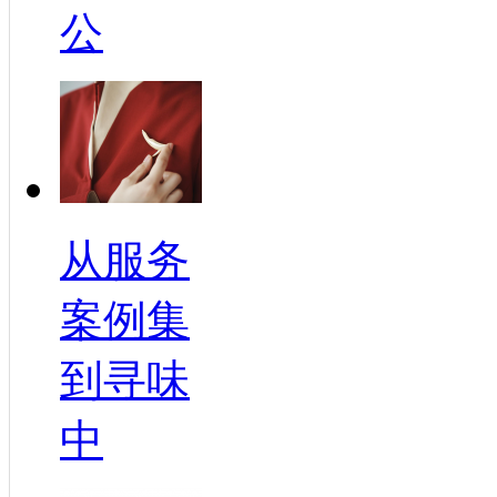
公
从服务
案例集
到寻味
中