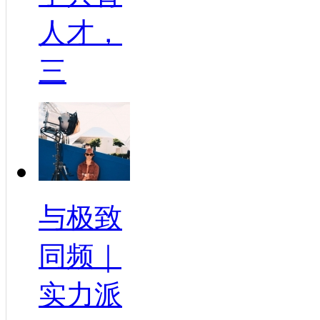
人才，
三
与极致
同频｜
实力派