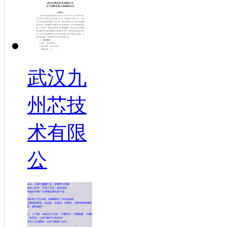
武汉九
州芯技
术有限
公